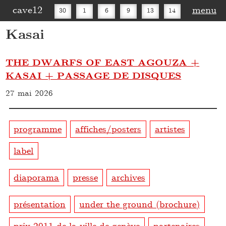
cave12
menu
30
1
6
9
13
14
Kasai
16
20
27
30
THE DWARFS OF EAST AGOUZA +
KASAI + PASSAGE DE DISQUES
27 mai 2026
programme
affiches/posters
artistes
label
diaporama
presse
archives
présentation
under the ground (brochure)
prix 2011 de la ville de genève
partenaires