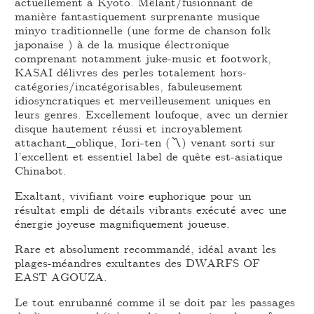
actuellement à Kyoto. Mêlant/fusionnant de
manière fantastiquement surprenante musique
minyo traditionnelle (une forme de chanson folk
japonaise ) à de la musique électronique
comprenant notamment juke-music et footwork,
KASAI délivres des perles totalement hors-
catégories/incatégorisables, fabuleusement
idiosyncratiques et merveilleusement uniques en
leurs genres. Excellement loufoque, avec un dernier
disque hautement réussi et incroyablement
attachant_oblique, Iori-ten (〽) venant sorti sur
l’excellent et essentiel label de quête est-asiatique
Chinabot.
Exaltant, vivifiant voire euphorique pour un
résultat empli de détails vibrants exécuté avec une
énergie joyeuse magnifiquement joueuse.
Rare et absolument recommandé, idéal avant les
plages-méandres exultantes des DWARFS OF
EAST AGOUZA.
Le tout enrubanné comme il se doit par les passages