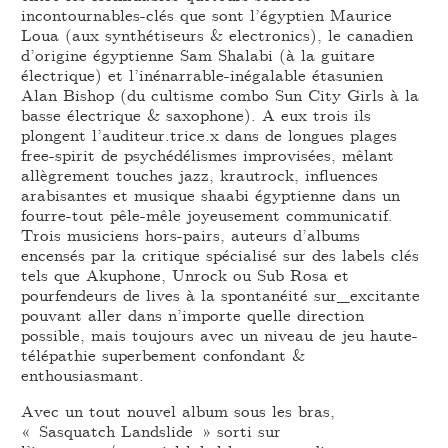
incontournables-clés que sont l’égyptien Maurice
Loua (aux synthétiseurs & electronics), le canadien
d’origine égyptienne Sam Shalabi (à la guitare
électrique) et l’inénarrable-inégalable étasunien
Alan Bishop (du cultisme combo Sun City Girls à la
basse électrique & saxophone). A eux trois ils
plongent l’auditeur.trice.x dans de longues plages
free-spirit de psychédélismes improvisées, mêlant
allègrement touches jazz, krautrock, influences
arabisantes et musique shaabi égyptienne dans un
fourre-tout pêle-mêle joyeusement communicatif.
Trois musiciens hors-pairs, auteurs d’albums
encensés par la critique spécialisé sur des labels clés
tels que Akuphone, Unrock ou Sub Rosa et
pourfendeurs de lives à la spontanéité sur_excitante
pouvant aller dans n’importe quelle direction
possible, mais toujours avec un niveau de jeu haute-
télépathie superbement confondant &
enthousiasmant.
Avec un tout nouvel album sous les bras,
« Sasquatch Landslide » sorti sur