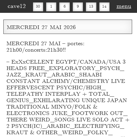
cave12
menu
30
1
6
9
13
14
16
20
27
30
MERCREDI
27
MAI
2026
MERCREDI 27 MAI – portes:
21h00/concerts:21h30!!
– ExXxCELLENT EGYPT/CANADA/USA 3
HEADS FREE_
EXPLORATORY_
PSYCH_
JAZZ_
KRAUT_
ARABIC_
SHAABI
CONSTANT ALCHIMY/CHEMISTRY LIVE
EFFERVESCENT PSYCHIC/HIGH_
TELEPATHY INTERPLAY + TOTAL_
GENIUS_
EXHILARATING UNIQUE JAPAN
TRADITIONAL MINYO/FOLK &
ELECTRONICS JUKE_
FOOTWORK OUT_
THERE WEIRD_
SONGS LIVE SOLO ACT +
2 PSYCH(IC)_
ARABIC_
ELECTRIFYING_
KRAUT & OTHER_
WEIRD_
FOLKY_