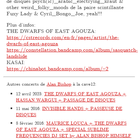
de disques psych(ic)_arabic_electrying_kraut &
other weird_folky_moods de la paire scintillante
Fuxy Lady & Cyril_Bongo_Joe, yeah!!!
Plus d’infos:
THE DWARFS OF EAST AGOUZA:
https://cstrecords.com/en-fr/pages/artist/the-
dwarfs-of-east-agouza
https://constellation.bandcamp.com/album/sasquatch-
landslide
KASAI:
https://chinabot.bandcamp.com/album/–2
Autres concerts de
Alan Bishop
à la cave12:
12 avril 2023
:
THE DWARFS OF EAST AGOUZA +
HASSAN WARGUI + PASSAGE DE DISQUES
11 mai 2016
:
INVISIBLE HANDS + PASSEUSE DE
DISQUES
8 février 2016
:
MAURICE LOUCA + THE DWARFS
OF EAST AGOUZA + SPECIAL SUBLIME
FREQUENCIES DJ SET by ALAN BISHOP HIMSELF