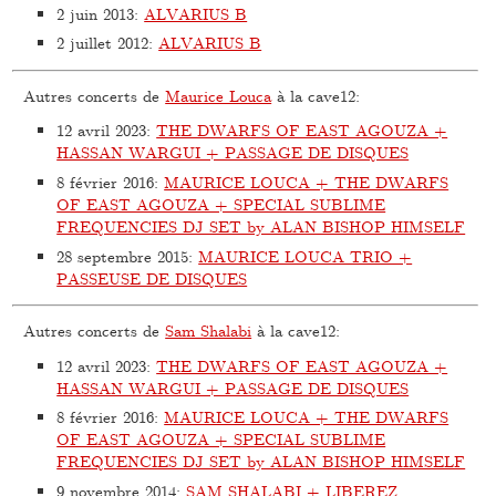
2 juin 2013
:
ALVARIUS B
2 juillet 2012
:
ALVARIUS B
Autres concerts de
Maurice Louca
à la cave12:
12 avril 2023
:
THE DWARFS OF EAST AGOUZA +
HASSAN WARGUI + PASSAGE DE DISQUES
8 février 2016
:
MAURICE LOUCA + THE DWARFS
OF EAST AGOUZA + SPECIAL SUBLIME
FREQUENCIES DJ SET by ALAN BISHOP HIMSELF
28 septembre 2015
:
MAURICE LOUCA TRIO +
PASSEUSE DE DISQUES
Autres concerts de
Sam Shalabi
à la cave12:
12 avril 2023
:
THE DWARFS OF EAST AGOUZA +
HASSAN WARGUI + PASSAGE DE DISQUES
8 février 2016
:
MAURICE LOUCA + THE DWARFS
OF EAST AGOUZA + SPECIAL SUBLIME
FREQUENCIES DJ SET by ALAN BISHOP HIMSELF
9 novembre 2014
:
SAM SHALABI + LIBEREZ