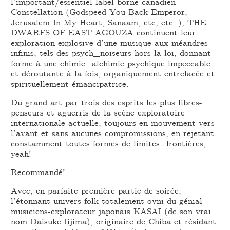
l’important/essentiel label-borne canadien
Constellation (Godspeed You Back Emperor,
Jerusalem In My Heart, Sanaam, etc, etc..), THE
DWARFS OF EAST AGOUZA continuent leur
exploration explosive d’une musique aux méandres
infinis, tels des psych_noiseurs hors-la-loi, donnant
forme à une chimie_alchimie psychique impeccable
et déroutante à la fois, organiquement entrelacée et
spirituellement émancipatrice.
Du grand art par trois des esprits les plus libres-
penseurs et aguerris de la scène exploratoire
internationale actuelle, toujours en mouvement-vers
l’avant et sans aucunes compromissions, en rejetant
constamment toutes formes de limites_frontières,
yeah!
Recommandé!
Avec, en parfaite première partie de soirée,
l’étonnant univers folk totalement ovni du génial
musiciens-explorateur japonais KASAI (de son vrai
nom Daisuke Iijima), originaire de Chiba et résidant