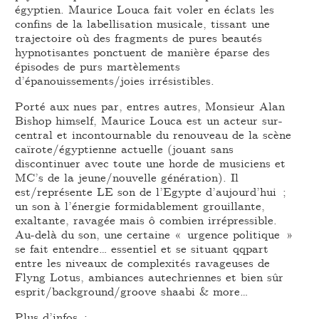
égyptien. Maurice Louca fait voler en éclats les
confins de la labellisation musicale, tissant une
trajectoire où des fragments de pures beautés
hypnotisantes ponctuent de manière éparse des
épisodes de purs martèlements
d’épanouissements/joies irrésistibles.
Porté aux nues par, entres autres, Monsieur Alan
Bishop himself, Maurice Louca est un acteur sur-
central et incontournable du renouveau de la scène
caïrote/égyptienne actuelle (jouant sans
discontinuer avec toute une horde de musiciens et
MC’s de la jeune/nouvelle génération). Il
est/représente LE son de l’Egypte d’aujourd’hui ;
un son à l’énergie formidablement grouillante,
exaltante, ravagée mais ô combien irrépressible.
Au-delà du son, une certaine « urgence politique »
se fait entendre… essentiel et se situant qqpart
entre les niveaux de complexités ravageuses de
Flyng Lotus, ambiances autechriennes et bien sûr
esprit/background/groove shaabi & more…
Plus d’infos :