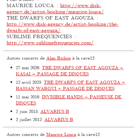
MAURICE LOUCA :
http://www.disk-
agency.de/artist-booking/maurice-louca/
THE DWARFS OF EAST AGOUZA :
http://www.disk-agency.de/artist-booking/the-
dwarfs-of-east-agouza/
SUBLIME FREQUENCIES :
http://www.sublimefrequencies.com/
Autres concerts de
Alan Bishop
à la cave12:
27 mai 2026
:
THE DWARFS OF EAST AGOUZA +
KASAI + PASSAGE DE DISQUES
12 avril 2023
:
THE DWARFS OF EAST AGOUZA +
HASSAN WARGUI + PASSAGE DE DISQUES
11 mai 2016
:
INVISIBLE HANDS + PASSEUSE DE
DISQUES
2 juin 2013
:
ALVARIUS B
2 juillet 2012
:
ALVARIUS B
Autres concerts de
Maurice Louca
à la cave12: