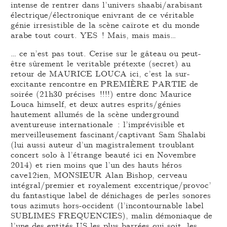
intense de rentrer dans l’univers shaabi/arabisant
électrique/électronique enivrant de ce véritable
génie irresistible de la scène caïrote et du monde
arabe tout court. YES ! Mais, mais mais…
… ce n’est pas tout. Cerise sur le gâteau ou peut-
être sûrement le veritable prétexte (secret) au
retour de MAURICE LOUCA ici, c’est la sur-
excitante rencontre en PREMIÈRE PARTIE de
soirée (21h30 précises !!!!) entre donc Maurice
Louca himself, et deux autres esprits/génies
hautement allumés de la scène underground
aventureuse internationale : l’imprévisible et
merveilleusement fascinant/captivant Sam Shalabi
(lui aussi auteur d’un magistralement troublant
concert solo à l’étrange beauté ici en Novembre
2014) et rien moins que l’un des hauts héros
cave12ien, MONSIEUR Alan Bishop, cerveau
intégral/premier et royalement excentrique/provoc’
du fantastique label de dénichages de perles sonores
tous azimuts hors-occident (l’incontournable label
SUBLIMES FREQUENCIES), malin démoniaque de
l’une des entités US les plus barrées qui soit, les