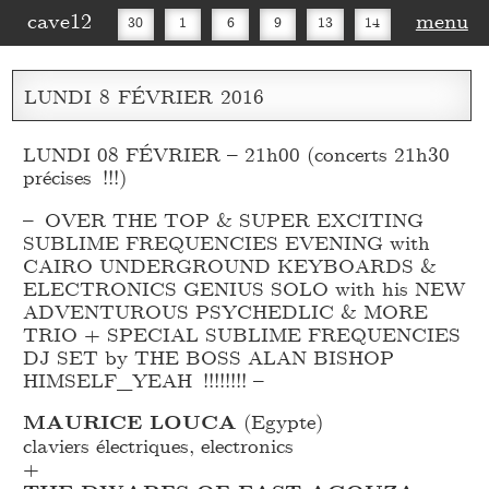
cave12
menu
30
1
6
9
13
14
16
20
27
30
LUNDI
8
FÉVRIER
2016
LUNDI 08 FÉVRIER – 21h00 (concerts 21h30
précises !!!)
– OVER THE TOP & SUPER EXCITING
SUBLIME FREQUENCIES EVENING with
CAIRO UNDERGROUND KEYBOARDS &
ELECTRONICS GENIUS SOLO with his NEW
ADVENTUROUS PSYCHEDLIC & MORE
TRIO + SPECIAL SUBLIME FREQUENCIES
DJ SET by THE BOSS ALAN BISHOP
HIMSELF_
YEAH !!!!!!!! –
MAURICE LOUCA
(Egypte)
claviers électriques, electronics
+