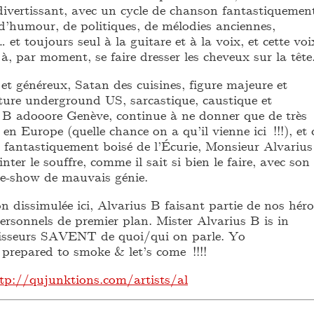
 divertissant, avec un cycle de chanson fantastiquemen
d’humour, de politiques, de mélodies anciennes,
 et toujours seul à la guitare et à la voix, et cette voi
 à, par moment, se faire dresser les cheveux sur la tête
et généreux, Satan des cuisines, figure majeure et
lture underground US, sarcastique, caustique et
s B adooore Genève, continue à ne donner que de très
 en Europe (quelle chance on a qu’il vienne ici !!!), et 
e fantastiquement boisé de l’Écurie, Monsieur Alvarius
inter le souffre, comme il sait si bien le faire, avec son
ce-show de mauvais génie.
on dissimulée ici, Alvarius B faisant partie de nos héro
ersonnels de premier plan. Mister Alvarius B is in
isseurs SAVENT de quoi/qui on parle. Yo
 prepared to smoke & let’s come !!!!
tp://qujunktions.com/artists/al