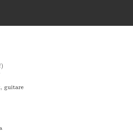
!)
–
, guitare
a