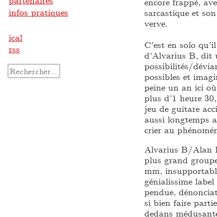
partenaires
encore frappé, ave
infos pratiques
sarcastique et so
verve.
ical
C’est en solo qu’i
rss
d’Alvarius B, dit
possibilités/dévi
Rechercher :
possibles et imagi
peine un an ici où
plus d’1 heure 30,
jeu de guitare ac
aussi longtemps av
crier au phénomén
Alvarius B/Alan B
plus grand groupe
mm, insupportab
génialissime label
pendue, dénonciat
si bien faire part
dedans médusante.