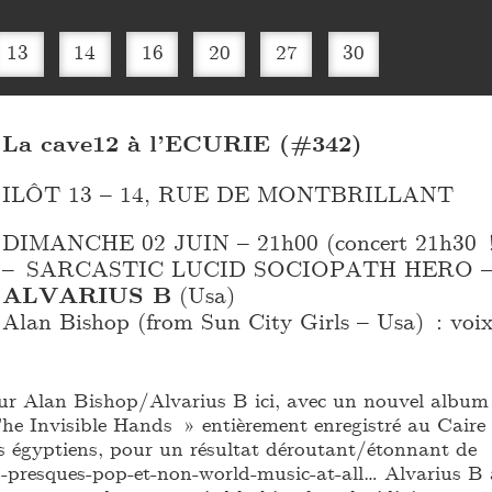
13
14
16
20
27
30
La cave12 à l’ECURIE (#342)
ILÔT 13 – 14, RUE DE MONTBRILLANT
DIMANCHE 02 JUIN – 21h00 (concert 21h30 
– SARCASTIC LUCID SOCIOPATH HERO 
ALVARIUS B
(Usa)
Alan Bishop (from Sun City Girls – Usa) : voix
ur Alan Bishop/Alvarius B ici, avec un nouvel album
The Invisible Hands » entièrement enregistré au Caire
s égyptiens, pour un résultat déroutant/étonnant de
s-presques-pop-et-non-world-music-at-all… Alvarius B 