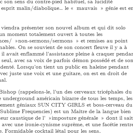
c son sens du contre-pied habituel, sa lucidité
n esprit malin/diabolique… le « mauvais » génie est e
l viendra présenter son nouvel album et qui dit solo
 un moment totalement ouvert à toutes les
ances/ »non-sermons/sermons » et remises au point
nables. On se souvient de son concert fleuve il y a à
 il avait enflammé l’assistance pleine à craquer penda
 seul, avec sa voix de parfois démon possédé et de so
cidenté. Lorsqu’on tient un public en haleine pendant
ec juste une voix et une guitare, on est en droit de
al.
ishop (rappelons-le, l’un des cerveaux tricéphales du
 underground américain bizarre de tous les temps, les
lement géniaux SUN CITY GIRLS et boss-cerveau du
 Sublime Frequencies) est un Maître de la langue bien
eur caustique de l’ »imposture générale » dont il sait
ie avec une ironie-cynisme suprême, et une facétie rentr
 Formidable cocktail létal pour les sens,