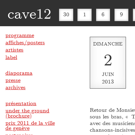
cave12
30
1
6
9
programme
affiches/posters
DIMANCHE
artistes
2
label
diaporama
JUIN
presse
2013
archives
présentation
Retour de Monsie
under the ground
(brochure)
sous les bras, « 
prix 2011 de la ville
avec des musicien
de genève
chansons-incisive