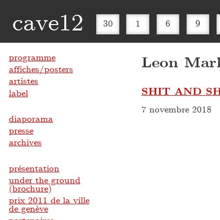
cave12
30
1
6
9
programme
Leon Mar
affiches/posters
artistes
SHIT AND S
label
7 novembre 2018
diaporama
presse
archives
présentation
under the ground
(brochure)
prix 2011 de la ville
de genève