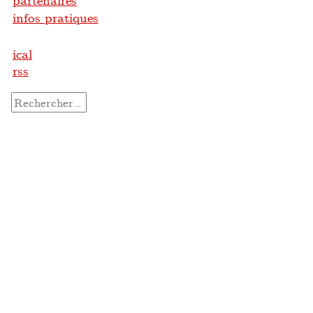
partenaires
infos pratiques
ical
rss
Rechercher :