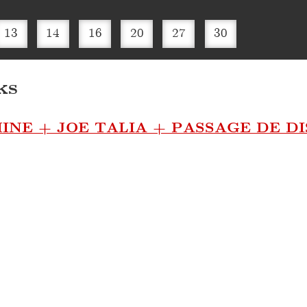
13
14
16
20
27
30
ks
HINE + JOE TALIA + PASSAGE DE D