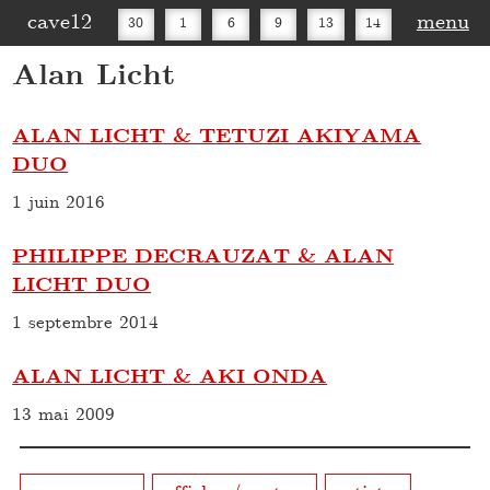
cave12
menu
30
1
6
9
13
14
Alan Licht
16
20
27
30
ALAN LICHT & TETUZI AKIYAMA
DUO
1 juin 2016
PHILIPPE DECRAUZAT & ALAN
LICHT DUO
1 septembre 2014
ALAN LICHT & AKI ONDA
13 mai 2009