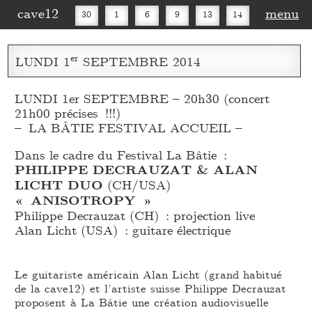
cave12
menu
30
1
6
9
13
14
16
20
27
30
er
LUNDI
1
SEPTEMBRE
2014
LUNDI 1er SEPTEMBRE – 20h30 (concert
21h00 précises !!!)
– LA BÂTIE FESTIVAL ACCUEIL –
Dans le cadre du Festival La Bâtie :
PHILIPPE DECRAUZAT & ALAN
LICHT DUO
(CH/USA)
« ANISOTROPY »
Philippe Decrauzat (CH) : projection live
Alan Licht (USA) : guitare électrique
Le guitariste américain Alan Licht (grand habitué
de la cave12) et l’artiste suisse Philippe Decrauzat
proposent à La Bâtie une création audiovisuelle