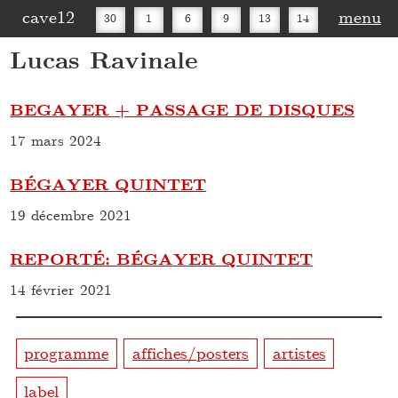
cave12
menu
30
1
6
9
13
14
Lucas Ravinale
16
20
27
30
BEGAYER + PASSAGE DE DISQUES
17 mars 2024
BÉGAYER QUINTET
19 décembre 2021
REPORTÉ: BÉGAYER QUINTET
14 février 2021
programme
affiches/posters
artistes
label