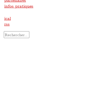
partenaires
infos pratiques
ical
rss
Rechercher :