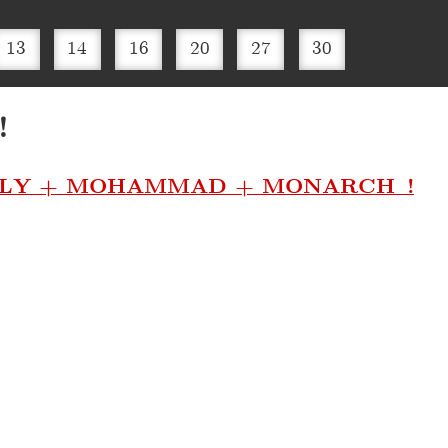
13
14
16
20
27
30
!
LLY + MOHAMMAD + MONARCH !