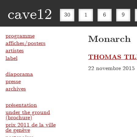
cave12
30
1
6
9
programme
Monarch 
affiches/posters
artistes
THOMAS TI
label
22 novembre 2015
diaporama
presse
archives
présentation
under the ground
(brochure)
prix 2011 de la ville
de genève