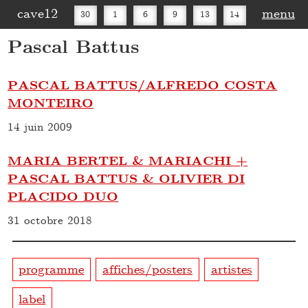
cave12
menu
30
1
6
9
13
14
Pascal Battus
16
20
27
30
PASCAL BATTUS/ALFREDO COSTA
MONTEIRO
14 juin 2009
MARIA BERTEL & MARIACHI +
PASCAL BATTUS & OLIVIER DI
PLACIDO DUO
31 octobre 2018
programme
affiches/posters
artistes
label