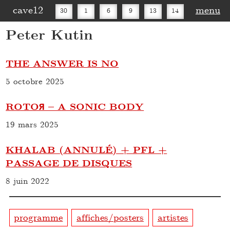
cave12
menu
30
1
6
9
13
14
Peter Kutin
16
20
27
30
THE ANSWER IS NO
5 octobre 2025
ROTOЯ – A SONIC BODY
19 mars 2025
KHALAB (ANNULÉ) + PFL +
PASSAGE DE DISQUES
8 juin 2022
programme
affiches/posters
artistes