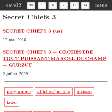
cave12
menu
30
1
6
9
13
14
Secret Chiefs 3
16
20
27
30
SECRET CHIEFS 3 (us)
17 mai 2010
SECRET CHIEFS 3 + ORCHESTRE
TOUT PUISSANT MARCEL DUCHAMP
+ GURZUF
2 juillet 2009
programme
affiches/posters
artistes
label