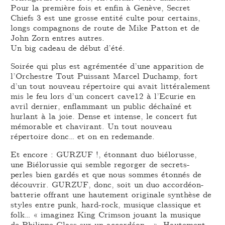
Pour la première fois et enfin à Genève, Secret
Chiefs 3 est une grosse entité culte pour certains,
longs compagnons de route de Mike Patton et de
John Zorn entres autres.
Un big cadeau de début d’été.
Soirée qui plus est agrémentée d’une apparition de
l’Orchestre Tout Puissant Marcel Duchamp, fort
d’un tout nouveau répertoire qui avait littéralement
mis le feu lors d’un concert cave12 à l’Ecurie en
avril dernier, enflammant un public déchaîné et
hurlant à la joie. Dense et intense, le concert fut
mémorable et chavirant. Un tout nouveau
répertoire donc… et on en redemande.
Et encore : GURZUF !, étonnant duo biélorusse,
une Biélorussie qui semble regorger de secrets-
perles bien gardés et que nous sommes étonnés de
découvrir. GURZUF, donc, soit un duo accordéon-
batterie offrant une hautement originale synthèse de
styles entre punk, hard-rock, musique classique et
folk… « imaginez King Crimson jouant la musique
de Philippe Glass sur un accordéon… ». Hautement