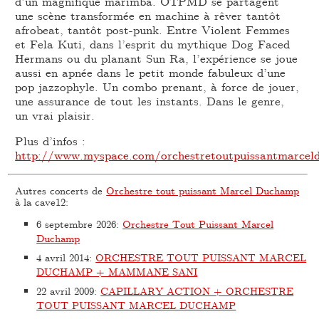
d’un magnifique marimba. OTPMD se partagent
une scène transformée en machine à rêver tantôt
afrobeat, tantôt post-punk. Entre Violent Femmes
et Fela Kuti, dans l’esprit du mythique Dog Faced
Hermans ou du planant Sun Ra, l’expérience se joue
aussi en apnée dans le petit monde fabuleux d’une
pop jazzophyle. Un combo prenant, à force de jouer,
une assurance de tout les instants. Dans le genre,
un vrai plaisir.
Plus d’infos :
http://www.myspace.com/orchestretoutpuissantmarce
Autres concerts de
Orchestre tout puissant Marcel Duchamp
à la cave12:
6 septembre 2026
:
Orchestre Tout Puissant Marcel
Duchamp
4 avril 2014
:
ORCHESTRE TOUT PUISSANT MARCEL
DUCHAMP + MAMMANE SANI
22 avril 2009
:
CAPILLARY ACTION + ORCHESTRE
TOUT PUISSANT MARCEL DUCHAMP