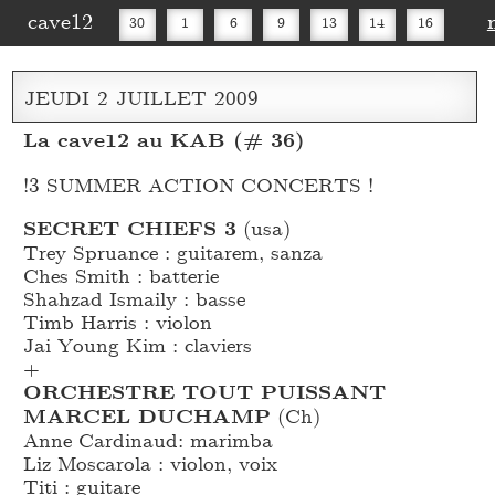
cave12
30
1
6
9
13
14
16
20
27
30
JEUDI
2
JUILLET
2009
La cave12 au KAB (# 36)
!3 SUMMER ACTION CONCERTS !
SECRET CHIEFS 3
(usa)
Trey Spruance : guitarem, sanza
Ches Smith : batterie
Shahzad Ismaily : basse
Timb Harris : violon
Jai Young Kim : claviers
+
ORCHESTRE TOUT PUISSANT
MARCEL DUCHAMP
(Ch)
Anne Cardinaud: marimba
Liz Moscarola : violon, voix
Titi : guitare