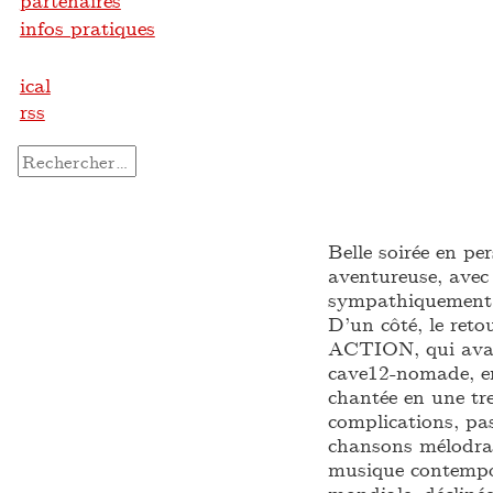
partenaires
infos pratiques
ical
rss
Rechercher :
Belle soirée en p
aventureuse, avec
sympathiquement 
D’un côté, le ret
ACTION, qui avait
cave12-nomade, en
chantée en une tr
complications, pa
chansons mélodrama
musique contempo
mondiale, déclinée