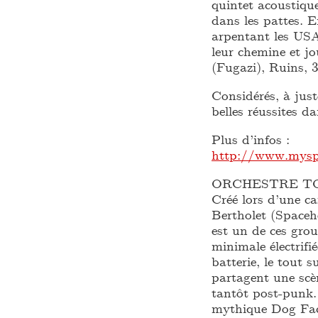
quintet acoustique
dans les pattes. 
arpentant les USA,
leur chemine et jo
(Fugazi), Ruins, 
Considérés, à just
belles réussites d
Plus d’infos :
http://www.myspa
ORCHESTRE T
Créé lors d’une c
Bertholet (Spaceh
est un de ces gro
minimale électrifi
batterie, le tou
partagent une scè
tantôt post-punk.
mythique Dog Fac