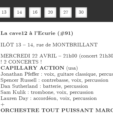
13
14
16
20
27
30
La cave12 à l’Ecurie (#91)
ILÔT 13 – 14, rue de MONTBRILLANT
MERCREDI 22 AVRIL – 21h00 (concert 21h30
! 2 CONCERTS !
CAPILLARY ACTION
(usa)
Jonathan Pfeffer : voix, guitare classique, percu
Spencer Russell : contrebasse, voix, percussion
Dan Sutherland : batterie, percussion
Sam Kulik : trombone, voix, percussion
Lauren Day : accordéon, voix, percussion
+
ORCHESTRE TOUT PUISSANT MAR