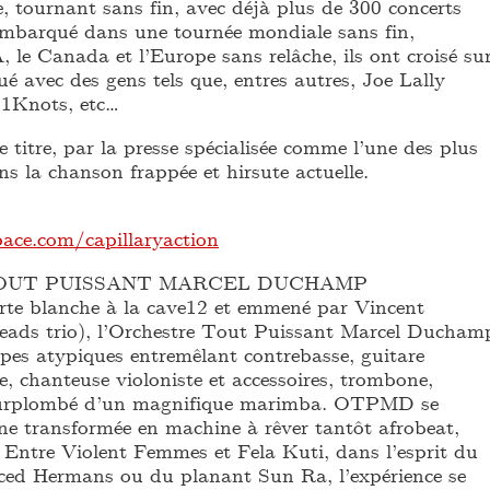
, tournant sans fin, avec déjà plus de 300 concerts
Embarqué dans une tournée mondiale sans fin,
 le Canada et l’Europe sans relâche, ils ont croisé su
ué avec des gens tels que, entres autres, Joe Lally
31Knots, etc…
e titre, par la presse spécialisée comme l’une des plus
ans la chanson frappée et hirsute actuelle.
ce.com/capillaryaction
OUT PUISSANT MARCEL DUCHAMP
arte blanche à la cave12 et emmené par Vincent
eads trio), l’Orchestre Tout Puissant Marcel Ducham
upes atypiques entremêlant contrebasse, guitare
ée, chanteuse violoniste et accessoires, trombone,
t surplombé d’un magnifique marimba. OTPMD se
ne transformée en machine à rêver tantôt afrobeat,
 Entre Violent Femmes et Fela Kuti, dans l’esprit du
ed Hermans ou du planant Sun Ra, l’expérience se