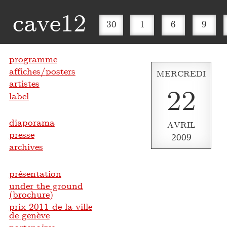
cave12
30
1
6
9
programme
affiches/posters
MERCREDI
artistes
22
label
diaporama
AVRIL
presse
2009
archives
présentation
under the ground
(brochure)
prix 2011 de la ville
de genève