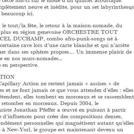
plètement neuve et inédite, pour un set labyrinthesq
 beaucoup ici.
 le tout/la fête, le retour à la maison-nomade, du
te plus en région genevoise ORCHESTRE TOUT
L DUCHAMP, combo afro-punk-songs né à
certaine cave lors d’une carte blanche et qui n’arrête
uer dans ses sphères propres…. Un immense plaisir de
tre en nos murs-nomades…
e en perspective.
TION
apillary Action ne restent jamais « assises » de
es et ne font jamais ce que vous attendez d’elles : elles
s’étendent, elles tombent en morceaux et se rassemblent
 retomber en morceaux. Depuis 2004, le
riste Jonathan Pfeffer a œuvré en puisant à partir
e d’influences pour créer des compositions denses,
ondément personnelles qui magnétisent autant qu’elles
 à New-Yorl, le groupe est maintenant devenu un