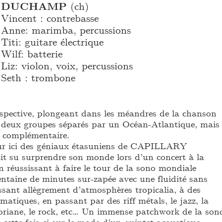
DUCHAMP
(ch)
Vincent : contrebasse
Anne: marimba, percussions
Titi: guitare électrique
Wilf: batterie
Liz: violon, voix, percussions
Seth : trombone
erspective, plongeant dans les méandres de la chanson
 deux groupes séparés par un Océan-Atlantique, mais
complémentaire.
our ici des géniaux étasuniens de CAPILLARY
 su surprendre son monde lors d’un concert à la
 réussissant à faire le tour de la sono mondiale
entaine de minutes sur-zapée avec une fluidité sans
ssant allègrement d’atmosphères tropicalia, à des
tiques, en passant par des riff métals, le jazz, la
riane, le rock, etc… Un immense patchwork de la son
 cette fois-ci sur le mode d’un quintet acoustique.