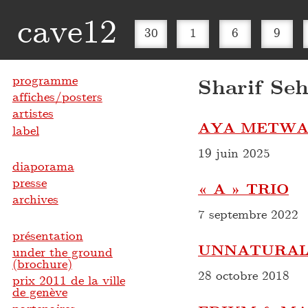
cave12
30
1
6
9
programme
Sharif Se
affiches/posters
artistes
AYA METWAL
label
19 juin 2025
diaporama
presse
« A » TRIO
archives
7 septembre 2022
présentation
UNNATURAL
under the ground
(brochure)
28 octobre 2018
prix 2011 de la ville
de genève