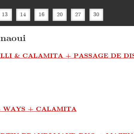
13
14
16
20
27
30
hnaoui
LI & CALAMITA + PASSAGE DE DI
 WAYS + CALAMITA