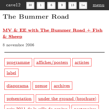
cave12
menu
30
1
6
9
13
14
The Bummer Road
16
20
27
30
MV & EE with The Bummer Road + Fish
& Sheep
8 novembre 2006
programme
affiches/posters
artistes
label
diaporama
presse
archives
présentation
under the ground (brochure)
prix 2011 de la ville de genève
partenaires