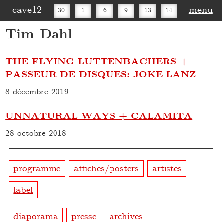
cave12
menu
30
1
6
9
13
14
Tim Dahl
16
20
27
30
THE FLYING LUTTENBACHERS +
PASSEUR DE DISQUES: JOKE LANZ
8 décembre 2019
UNNATURAL WAYS + CALAMITA
28 octobre 2018
programme
affiches/posters
artistes
label
diaporama
presse
archives