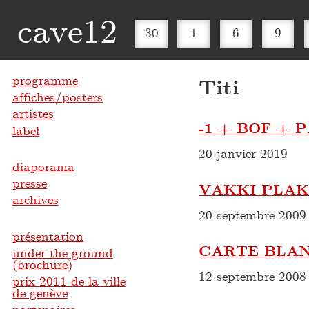
cave12
30
1
6
9
programme
Titi
affiches/posters
artistes
-1 + BOF + 
label
20 janvier 2019
diaporama
presse
VAKKI PLAK
archives
20 septembre 2009
présentation
CARTE BLANC
under the ground
(brochure)
12 septembre 2008
prix 2011 de la ville
de genève