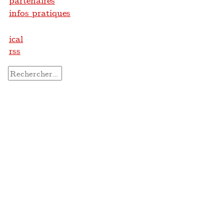
partenaires
infos pratiques
ical
rss
Rechercher :