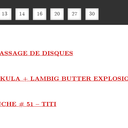
13
14
16
20
27
30
PASSAGE DE DISQUES
KULA + LAMBIG BUTTER EXPLOSI
HE # 51 – TITI