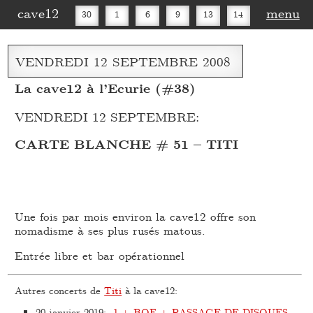
cave12
menu
30
1
6
9
13
14
16
20
27
30
VENDREDI
12
SEPTEMBRE
2008
La cave12 à l’Ecurie (#38)
VENDREDI 12 SEPTEMBRE:
CARTE BLANCHE # 51 – TITI
Une fois par mois environ la cave12 offre son
nomadisme à ses plus rusés matous.
Entrée libre et bar opérationnel
Autres concerts de
Titi
à la cave12:
20 janvier 2019
:
-1 + BOF + PASSAGE DE DISQUES