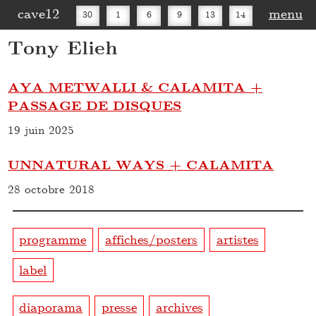
cave12
menu
30
1
6
9
13
14
Tony Elieh
16
20
27
30
AYA METWALLI & CALAMITA +
PASSAGE DE DISQUES
19 juin 2025
UNNATURAL WAYS + CALAMITA
28 octobre 2018
programme
affiches/posters
artistes
label
diaporama
presse
archives