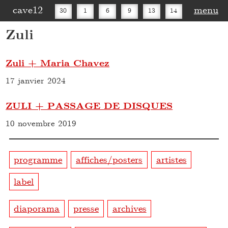
cave12
menu
30
1
6
9
13
14
Zuli
16
20
27
30
Zuli + Maria Chavez
17 janvier 2024
ZULI + PASSAGE DE DISQUES
10 novembre 2019
programme
affiches/posters
artistes
label
diaporama
presse
archives