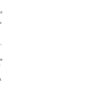
nt
s
,
le
t
t