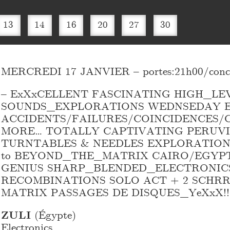
13
14
16
20
27
30
MERCREDI 17 JANVIER – portes:21h00/concer
– ExXxCELLENT FASCINATING HIGH_
LE
SOUNDS_
EXPLORATIONS WEDNSEDAY EV
ACCIDENTS/FAILURES/COINCIDENCES/
MORE… TOTALLY CAPTIVATING PERUV
TURNTABLES & NEEDLES EXPLORATION
to BEYOND_
THE_
MATRIX CAIRO/EGYP
GENIUS SHARP_
BLENDED_
ELECTRONIC
RECOMBINATIONS SOLO ACT + 2 SCHR
MATRIX PASSAGES DE DISQUES_
YeXxX!!
ZULI
(Égypte)
Electronics