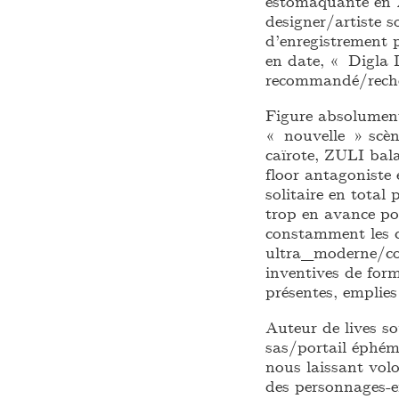
estomaquante en 2
designer/artiste 
d’enregistrement p
en date, « Digla D
recommandé/reche
Figure absolument
« nouvelle » scè
caïrote, ZULI bal
floor antagoniste
solitaire en total
trop en avance po
constamment les c
ultra_moderne/co
inventives de for
présentes, emplies
Auteur de lives s
sas/portail éphém
nous laissant vol
des personnages-