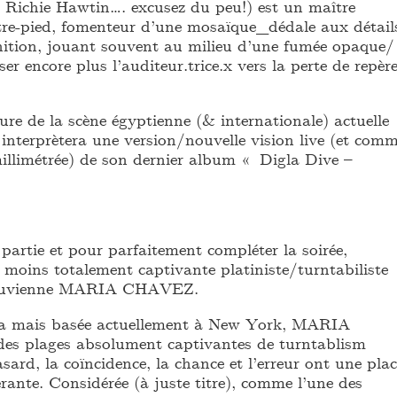
Richie Hawtin…. excusez du peu!) est un maître
re-pied, fomenteur d’une mosaïque_dédale aux détail
nition, jouant souvent au milieu d’une fumée opaque/
er encore plus l’auditeur.trice.x vers la perte de repèr
ure de la scène égyptienne (& internationale) actuelle
ui interprètera une version/nouvelle vision live (et com
llimétrée) de son dernier album « Digla Dive –
partie et pour parfaitement compléter la soirée,
n moins totalement captivante platiniste/turntabiliste
éruvienne MARIA CHAVEZ.
ma mais basée actuellement à New York, MARIA
s plages absolument captivantes de turntablism
asard, la coïncidence, la chance et l’erreur ont une pla
rante. Considérée (à juste titre), comme l’une des