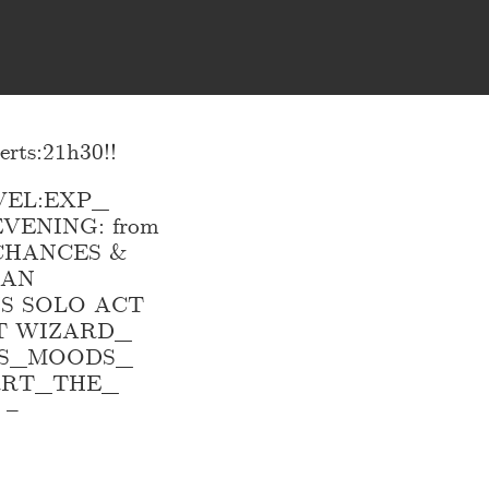
ts:21h30!!
VEL:EXP_
ENING: from
CHANCES &
IAN
S SOLO ACT
T WIZARD_
S_
MOODS_
RRT_
THE_
 –