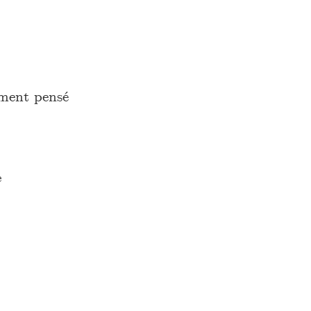
ement pensé
e