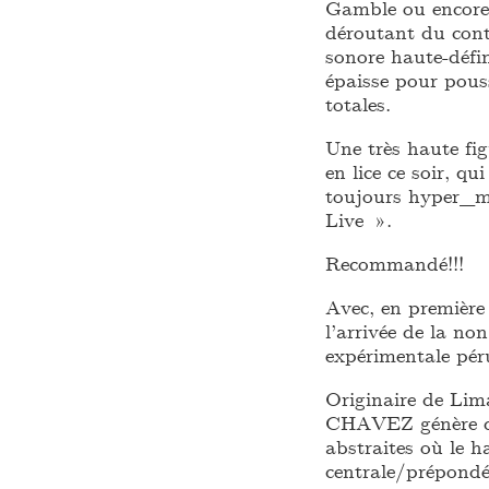
Gamble ou encore 
déroutant du cont
sonore haute-défi
épaisse pour pouss
totales.
Une très haute fig
en lice ce soir, q
toujours hyper_mi
Live ».
Recommandé!!!
Avec, en première 
l’arrivée de la no
expérimentale p
Originaire de Li
CHAVEZ génère de
abstraites où le h
centrale/prépondé