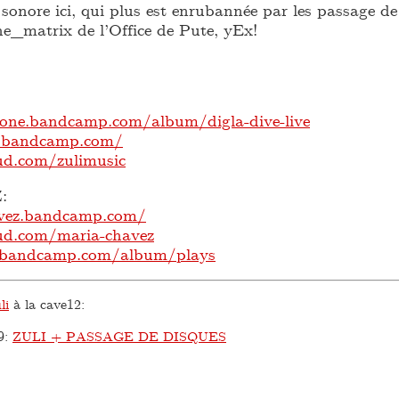
 sonore ici, qui plus est enrubannée par les passage de
he_matrix de l’Office de Pute, yEx!
one.bandcamp.com/album/digla-dive-live
c.bandcamp.com/
ud.com/zulimusic
:
avez.bandcamp.com/
ud.com/maria-chavez
c.bandcamp.com/album/plays
li
à la cave12:
9
:
ZULI + PASSAGE DE DISQUES