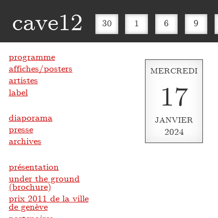
cave12
30
1
6
9
programme
affiches/posters
MERCREDI
artistes
17
label
diaporama
JANVIER
presse
2024
archives
présentation
under the ground
(brochure)
prix 2011 de la ville
de genève