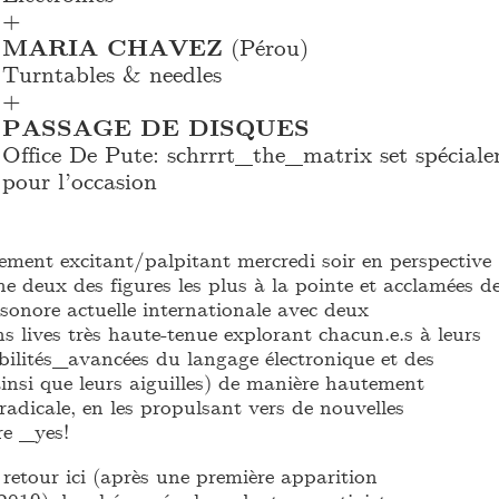
+
MARIA CHAVEZ
(Pérou)
Turntables & needles
+
PASSAGE DE DISQUES
Office De Pute: schrrrt_
the_
matrix set spécial
pour l’occasion
ement excitant/palpitant mercredi soir en perspective
ne deux des figures les plus à la pointe et acclamées d
sonore actuelle internationale avec deux
s lives très haute-tenue explorant chacun.e.s à leurs
bilités_avancées du langage électronique et des
ainsi que leurs aiguilles) de manière hautement
 radicale, en les propulsant vers de nouvelles
re _yes!
 retour ici (après une première apparition