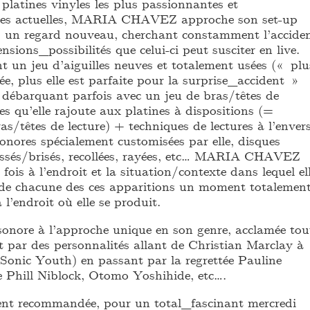
platines vinyles les plus passionnantes et
ales actuelles, MARIA CHAVEZ approche son set-up
s un regard nouveau, cherchant constamment l’accide
ensions_possibilités que celui-ci peut susciter en live.
t un jeu d’aiguilles neuves et totalement usées (« plu
sée, plus elle est parfaite pour la surprise_accident »
ue débarquant parfois avec un jeu de bras/têtes de
es qu’elle rajoute aux platines à dispositions (=
as/têtes de lecture) + techniques de lectures à l’envers
onores spécialement customisées par elle, disques
assés/brisés, recollées, rayées, etc… MARIA CHAVEZ
fois à l’endroit et la situation/contexte dans lequel el
 de chacune des ces apparitions un moment totalemen
 l’endroit où elle se produit.
onore à l’approche unique en son genre, acclamée tou
t par des personnalités allant de Christian Marclay à
onic Youth) en passant par la regrettée Pauline
e Phill Niblock, Otomo Yoshihide, etc….
ent recommandée, pour un total_fascinant mercredi