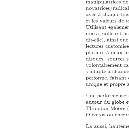
manipulatrices de 
novatrices/radic
avec à chaque foi
et les valeurs de t
Utilisant égalemen
une aiguille est u
dit-elle), ainsi q
lectures customisé
platines à deux br
disques_sources s
volontairement c
s’adapte à chaque 
performe, faisant
unique et propre à
Une performeuse s
autour du globe e
Thurston Moore (S
Oliveros ou encor
Là aussi, hautem