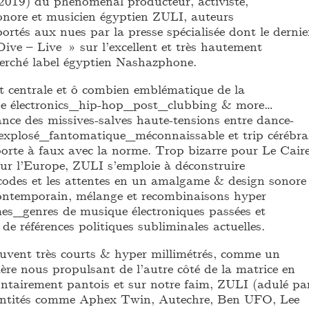
019) du phénoménal producteur, activiste,
sonore et musicien égyptien ZULI, auteurs
ortés aux nues par la presse spécialisée dont le dernie
ive – Live » sur l’excellent et très hautement
rché label égyptien Nashazphone.
 centrale et ô combien emblématique de la
ne électronics_hip-hop_post_clubbing & more…
ance des missives-salves haute-tensions entre dance-
 explosé_fantomatique_méconnaissable et trip cérébra
 porte à faux avec la norme. Trop bizarre pour Le Caire
ur l’Europe, ZULI s’emploie à déconstruire
odes et les attentes en un amalgame & design sonore
ntemporain, mélange et recombinaisons hyper
mes_genres de musique électroniques passées et
 de références politiques subliminales actuelles.
ouvent très courts & hyper millimétrés, comme un
ère nous propulsant de l’autre côté de la matrice en
ontairement pantois et sur notre faim, ZULI (adulé pa
entités comme Aphex Twin, Autechre, Ben UFO, Lee