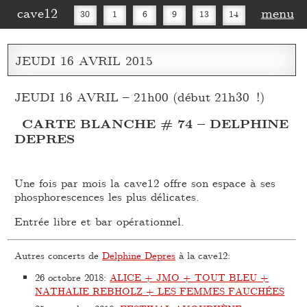
cave12
menu
30
1
6
9
13
14
16
20
27
30
JEUDI
16
AVRIL
2015
JEUDI 16 AVRIL – 21h00 (début 21h30 !)
CARTE BLANCHE # 74 – DELPHINE
DEPRES
Une fois par mois la cave12 offre son espace à ses
phosphorescences les plus délicates.
Entrée libre et bar opérationnel.
Autres concerts de
Delphine Depres
à la cave12:
26 octobre 2018
:
ALICE + JMO + TOUT BLEU +
NATHALIE REBHOLZ + LES FEMMES FAUCHÉES