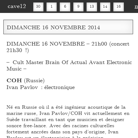
cave12
30
1
6
9
13
14
16
20
27
30
DIMANCHE
16
NOVEMBRE
2014
DIMANCHE 16 NOVEMBRE – 21h00 (concert
21h30 !)
– Cult Master Brain Of Actual Avant Electronic
Music –
COH
(Russie)
Ivan Pavlov : électronique
Né en Russie où il a été ingénieur acoustique de la
marine russe, Ivan Pavlov/COH vit actuellement en
Suède travaillant en tant que musicien et designer
sonore free-lance. Avec des racines culturelles
fortement ancrées dans son pays d’origine, Ivan
Pavlov est un électronicien à la précision