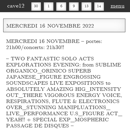
cave12
menu
30
1
6
9
13
14
16
20
27
30
MERCREDI
16
NOVEMBRE
2022
MERCREDI 16 NOVEMBRE – portes:
21h00/concerts: 21h30!!
– TWO FANTASTIC SOLO ACTS
EXPLORATIONS EVENING: from SUBLIME
ORGANICO_
ORINICO SUPERB
JAPANESE_
FIGURE ENGROSSING
SOUNDSCAPES LIVE EXPOSITIONS to
ABSOLUTELY AMAZING HIG_
INTENSITY
OUT_
THERE VIGOROUS ENERGY VOICE,
RESPIRATIONS, FLUTE & ELECTRONICS
OVER_
STUNNING MANIPLUATIONS_
LIVE_
PERFORMANCE U.S_
FIGURE ACT_
YEAH!! + SPECIAL EXP_
MOSPHERIC
PASSAGE DE DISQUES –