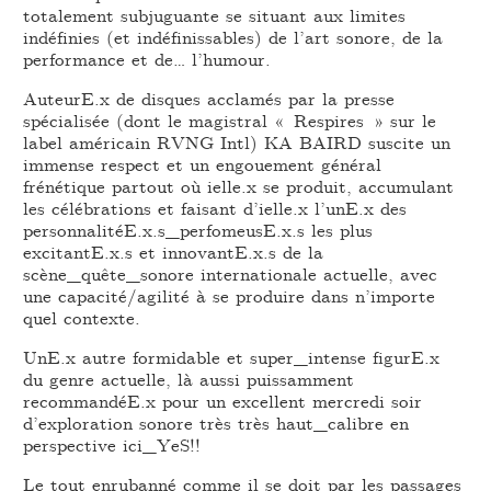
totalement subjuguante se situant aux limites
indéfinies (et indéfinissables) de l’art sonore, de la
performance et de… l’humour.
AuteurE.x de disques acclamés par la presse
spécialisée (dont le magistral « Respires » sur le
label américain RVNG Intl) KA BAIRD suscite un
immense respect et un engouement général
frénétique partout où ielle.x se produit, accumulant
les célébrations et faisant d’ielle.x l’unE.x des
personnalitéE.x.s_perfomeusE.x.s les plus
excitantE.x.s et innovantE.x.s de la
scène_quête_sonore internationale actuelle, avec
une capacité/agilité à se produire dans n’importe
quel contexte.
UnE.x autre formidable et super_intense figurE.x
du genre actuelle, là aussi puissamment
recommandéE.x pour un excellent mercredi soir
d’exploration sonore très très haut_calibre en
perspective ici_YeS!!
Le tout enrubanné comme il se doit par les passages