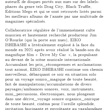
auteurE de disques portés aux nues sur des labels-
phares du genre tels Drag City, Black Truffle,
Editions Mego et qui se sont retrouvés listés parmi
les meilleurs albums de l’année par une multitude de
magazines spécialisés.
Collaboratrice régulière de l’immensément culte
musicien et hautement recherché producteur Jim
O’Rourke (qui la porte aux nues), EIKO
ISHIBASHI a littéralement explosé à la face du
monde en 2021 après avoir réalisé la bande-son du
magnifique film « Drive My Car », la propulsant
au devant de la scène musicale internationale.
Accumulant les prix_récomprenses et acclamations
tout azimut, EIKO ISHIBASHI continue son chemin
merveilleux, débarquant ce soir en situation solo
pour un voyage sonico_magique de toute beauté,
fait de manipulations/accumulations de divers
paysages/ambiances sonores, voix, instruments,
mini_percussions, électroniques, nous plongeant
dans une dérive_voyage sonore organico_onirique
de toute beauté, cinéma pour l’oreille splendide,
invitation fascinante et envoûtante au vagabondage