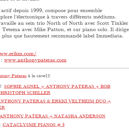
 actif depuis 1999, compose pour ensemble
plore l’électronique à travers différents médiums.
ravaille au sein trio North of North avec Scott Tinkler
 Tetema avec Mike Patton, et sur piano solo. Il dirige
 et plus que hautement recommandé label Immediata.
www.erikm.com/
 :
www.anthonypateras.com
tony Pateras
à la cave12:
7
:
SOPHIE AGNEL + ANTHONY PATERAS + BOB
CHRISTOPH SCHILLER
ANTHONY PATERAS & ERKKI VELTHEIM DUO +
ER
ANTHONY PATERAS + NATASHA ANDERSON
:
CATACLYSME PIANOS # 3