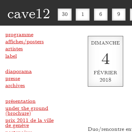
cave12
30
1
6
9
programme
affiches/posters
DIMANCHE
artistes
4
label
diaporama
FÉVRIER
presse
2018
archives
présentation
under the ground
(brochure)
prix 2011 de la ville
de genève
Duo/rencontre ent