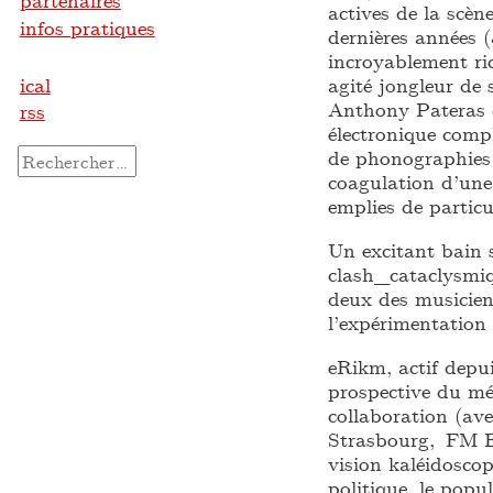
partenaires
actives de la scèn
infos pratiques
dernières années 
incroyablement ric
agité jongleur de 
ical
Anthony Pateras 
rss
électronique comp
de phonographies 
Rechercher :
coagulation d’une
emplies de particu
Un excitant bain s
clash_cataclysmiq
deux des musiciens
l’expérimentation 
eRikm, actif dep
prospective du mé
collaboration (ave
Strasbourg, FM Ei
vision kaléidoscop
politique, le popul