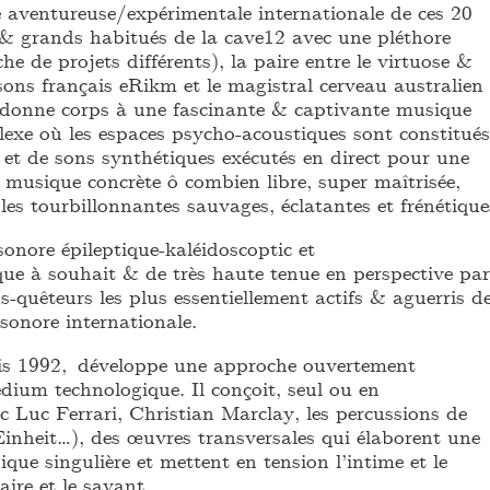
e aventureuse/expérimentale internationale de ces 20
(& grands habitués de la cave12 avec une pléthore
he de projets différents), la paire entre le virtuose &
sons français eRikm et le magistral cerveau australien
donne corps à une fascinante & captivante musique
lexe où les espaces psycho-acoustiques sont constitués
et de sons synthétiques exécutés en direct pour une
 musique concrète ô combien libre, super maîtrisée,
les tourbillonnantes sauvages, éclatantes et frénétique
onore épileptique-kaléidoscoptic et
ue à souhait & de très haute tenue en perspective par
-quêteurs les plus essentiellement actifs & aguerris d
sonore internationale.
uis 1992, développe une approche ouvertement
dium technologique. Il conçoit, seul ou en
c Luc Ferrari, Christian Marclay, les percussions de
nheit…), des œuvres transversales qui élaborent une
ique singulière et mettent en tension l’intime et le
aire et le savant.