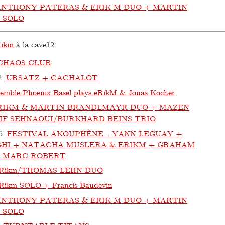
ANTHONY PATERAS & ERIK M DUO + MARTIN
 SOLO
Rikm
à la cave12:
CHAOS CLUB
2
:
URSATZ + CACHALOT
emble Phoenix Basel plays eRikM & Jonas Kocher
RIKM & MARTIN BRANDLMAYR DUO + MAZEN
IF SEHNAOUI/BURKHARD BEINS TRIO
6
:
FESTIVAL AKOUPHÈNE : YANN LEGUAY +
HI + NATACHA MUSLERA & ERIKM + GRAHAM
J MARC ROBERT
eRikm/THOMAS LEHN DUO
Rikm SOLO + Francis Baudevin
ANTHONY PATERAS & ERIK M DUO + MARTIN
 SOLO