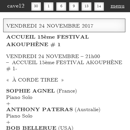
cave12
menu
30
1
6
9
13
14
16
20
27
30
VENDREDI
24
NOVEMBRE
2017
ACCUEIL 15ème FESTIVAL
AKOUPHÈNE # 1
VENDREDI 24 NOVEMBRE – 21h00
– ACCUEIL 15ème FESTIVAL AKOUPHÈNE
# 1-
« À CORDE TIREE »
SOPHIE AGNEL
(France)
Piano Solo
+
ANTHONY PATERAS
(Australie)
Piano Solo
+
BOB BELLERUE
(USA)