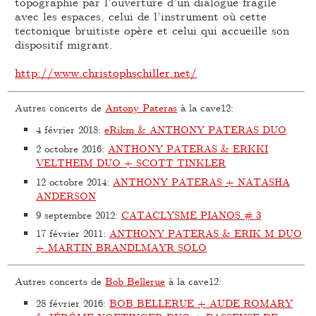
topographie par l’ouverture d’un dialogue fragile
avec les espaces, celui de l’instrument où cette
tectonique bruitiste opère et celui qui accueille son
dispositif migrant.
http://www.christophschiller.net/
Autres concerts de
Antony Pateras
à la cave12:
4 février 2018
:
eRikm & ANTHONY PATERAS DUO
2 octobre 2016
:
ANTHONY PATERAS & ERKKI
VELTHEIM DUO + SCOTT TINKLER
12 octobre 2014
:
ANTHONY PATERAS + NATASHA
ANDERSON
9 septembre 2012
:
CATACLYSME PIANOS # 3
17 février 2011
:
ANTHONY PATERAS & ERIK M DUO
+ MARTIN BRANDLMAYR SOLO
Autres concerts de
Bob Bellerue
à la cave12:
28 février 2016
:
BOB BELLERUE + AUDE ROMARY