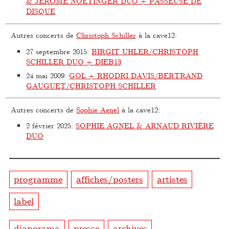
& JÉRÔME NOETINGER DUO + PASSEUSE DE
DISQUE
Autres concerts de
Christoph Schiller
à la cave12:
27 septembre 2015
:
BIRGIT UHLER/CHRISTOPH
SCHILLER DUO + DIEB13
24 mai 2009
:
GOL + RHODRI DAVIS/BERTRAND
GAUGUET/CHRISTOPH SCHILLER
Autres concerts de
Sophie Agnel
à la cave12:
2 février 2025
:
SOPHIE AGNEL & ARNAUD RIVIÈRE
DUO
programme
affiches/posters
artistes
label
diaporama
presse
archives