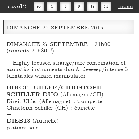
cave12
menu
30
1
6
9
13
14
16
20
27
30
DIMANCHE
27
SEPTEMBRE
2015
DIMANCHE 27 SEPTEMBRE – 21h00
(concerts 21h30 !)
– Highly focused strange/rare combination of
acoustics instruments duo & deeeeep/intense 3
turntables wizard manipulator –
BIRGIT UHLER/CHRISTOPH
SCHILLER DUO
(Allemagne/CH)
Birgit Uhler (Allemagne) : trompette
Chrsitoph Schiller (CH) : épinette
+
DIEB13
(Autriche)
platines solo