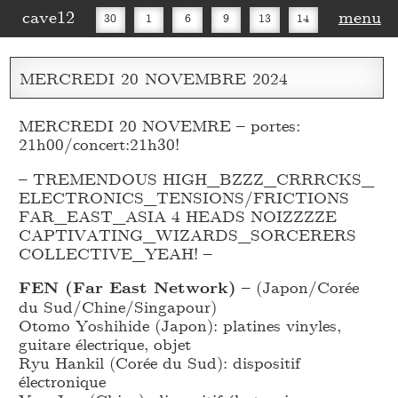
cave12
menu
30
1
6
9
13
14
16
20
27
30
MERCREDI
20
NOVEMBRE
2024
MERCREDI 20 NOVEMRE – portes:
21h00/concert:21h30!
– TREMENDOUS HIGH_
BZZZ_
CRRRCKS_
ELECTRONICS_
TENSIONS/FRICTIONS
FAR_
EAST_
ASIA 4 HEADS NOIZZZZE
CAPTIVATING_
WIZARDS_
SORCERERS
COLLECTIVE_
YEAH! –
FEN (Far East Network)
– (Japon/Corée
du Sud/Chine/Singapour)
Otomo Yoshihide (Japon): platines vinyles,
guitare électrique, objet
Ryu Hankil (Corée du Sud): dispositif
électronique