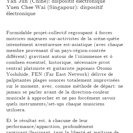
Yan Jun (Chine): dispositif électronique
Yuen Chee Wai (Singapour): dispositif
électronique
Formidable projet-collectif regroupant 4 forces
motrices majeures sur-activistes de la scène-quête
intensément aventureuse est-asiatique (avec chaque
membre provenant d’un pays-région-contrée
différent) gravitant autour de l’iiiimmense et ô
combien essentiel, historique, nécessaire pivot
central platiniste et guitariste japonais Otomo
Yoshihide, FEN (Far East Network) délivre de
palpitantes plages sonores totalement improvisées
sur le moment, avec, comme méthode de départ: ne
jamais se parler avant de la direction-couleur
musicale à approcher et ne pas forcément savoir
quels instruments/set-ups chaque musiciens
utilisera.
Et le résultat est, à chacune de leur
performance/apparition, profondément
captivant/fascinant, tant la liberté et maîtrise de