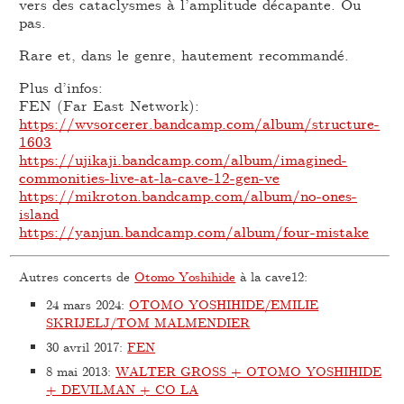
vers des cataclysmes à l’amplitude décapante. Ou
pas.
Rare et, dans le genre, hautement recommandé.
Plus d’infos:
FEN (Far East Network):
https://wvsorcerer.bandcamp.com/album/structure-
1603
https://ujikaji.bandcamp.com/album/imagined-
commonities-live-at-la-cave-12-gen-ve
https://mikroton.bandcamp.com/album/no-ones-
island
https://yanjun.bandcamp.com/album/four-mistake
Autres concerts de
Otomo Yoshihide
à la cave12:
24 mars 2024
:
OTOMO YOSHIHIDE/EMILIE
SKRIJELJ/TOM MALMENDIER
30 avril 2017
:
FEN
8 mai 2013
:
WALTER GROSS + OTOMO YOSHIHIDE
+ DEVILMAN + CO LA