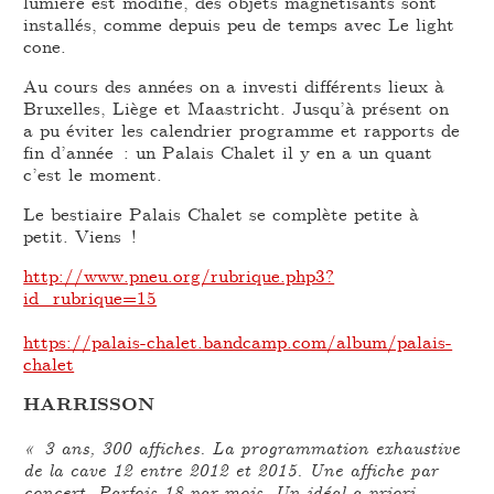
lumière est modifié, des objets magnétisants sont
installés, comme depuis peu de temps avec Le light
cone.
Au cours des années on a investi différents lieux à
Bruxelles, Liège et Maastricht. Jusqu’à présent on
a pu éviter les calendrier programme et rapports de
fin d’année : un Palais Chalet il y en a un quant
c’est le moment.
Le bestiaire Palais Chalet se complète petite à
petit. Viens !
http://www.pneu.org/rubrique.php3?
id_rubrique=15
https://palais-chalet.bandcamp.com/album/palais-
chalet
HARRISSON
« 3 ans, 300 affiches. La programmation exhaustive
de la cave 12 entre 2012 et 2015. Une affiche par
concert. Parfois 18 par mois. Un idéal a-priori,