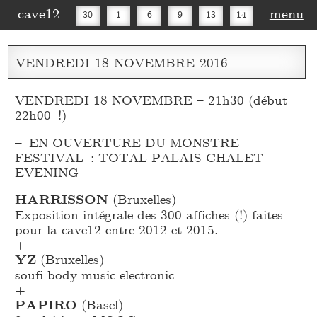
cave12
menu
30
1
6
9
13
14
16
20
27
30
VENDREDI
18
NOVEMBRE
2016
VENDREDI 18 NOVEMBRE – 21h30 (début
22h00 !)
– EN OUVERTURE DU MONSTRE
FESTIVAL : TOTAL PALAIS CHALET
EVENING –
HARRISSON
(Bruxelles)
Exposition intégrale des 300 affiches (!) faites
pour la cave12 entre 2012 et 2015.
+
YZ
(Bruxelles)
soufi-body-music-electronic
+
PAPIRO
(Basel)