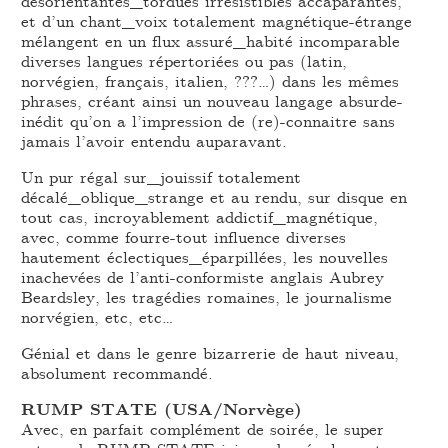
désorientantes_tordues irrésistibles accaparantes,
et d’un chant_voix totalement magnétique-étrange
mélangent en un flux assuré_habité incomparable
diverses langues répertoriées ou pas (latin,
norvégien, français, italien, ???…) dans les mêmes
phrases, créant ainsi un nouveau langage absurde-
inédit qu’on a l’impression de (re)-connaitre sans
jamais l’avoir entendu auparavant.
Un pur régal sur_jouissif totalement
décalé_oblique_strange et au rendu, sur disque en
tout cas, incroyablement addictif_magnétique,
avec, comme fourre-tout influence diverses
hautement éclectiques_éparpillées, les nouvelles
inachevées de l’anti-conformiste anglais Aubrey
Beardsley, les tragédies romaines, le journalisme
norvégien, etc, etc…
Génial et dans le genre bizarrerie de haut niveau,
absolument recommandé.
RUMP STATE (USA/Norvège)
Avec, en parfait complément de soirée, le super