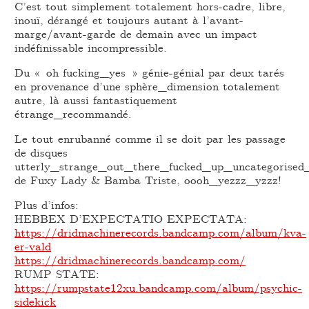
C’est tout simplement totalement hors-cadre, libre,
inouï, dérangé et toujours autant à l’avant-
marge/avant-garde de demain avec un impact
indéfinissable incompressible.
Du « oh fucking_yes » génie-génial par deux tarés
en provenance d’une sphère_dimension totalement
autre, là aussi fantastiquement
étrange_recommandé.
Le tout enrubanné comme il se doit par les passage
de disques
utterly_strange_out_there_fucked_up_uncategorise
de Fuxy Lady & Bamba Triste, oooh_yezzz_yzzz!
Plus d’infos:
HEBBEX D’EXPECTATIO EXPECTATA:
https://dridmachinerecords.bandcamp.com/album/kva-
er-vald
https://dridmachinerecords.bandcamp.com/
RUMP STATE:
https://rumpstate12xu.bandcamp.com/album/psychic-
sidekick