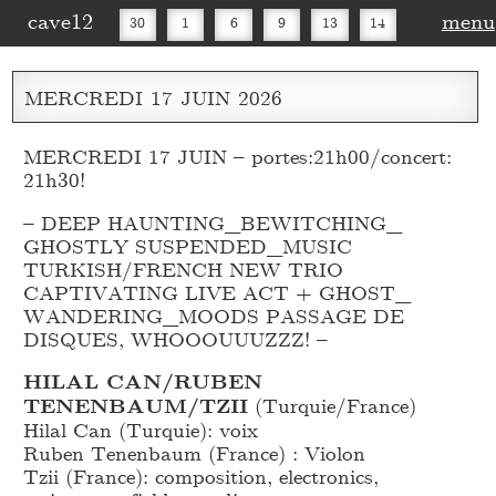
cave12
menu
30
1
6
9
13
14
16
20
27
30
MERCREDI
17
JUIN
2026
MERCREDI 17 JUIN – portes:21h00/concert:
21h30!
– DEEP HAUNTING_
BEWITCHING_
GHOSTLY SUSPENDED_
MUSIC
TURKISH/FRENCH NEW TRIO
CAPTIVATING LIVE ACT + GHOST_
WANDERING_
MOODS PASSAGE DE
DISQUES, WHOOOUUUZZZ! –
HILAL CAN/RUBEN
TENENBAUM/TZII
(Turquie/France)
Hilal Can (Turquie): voix
Ruben Tenenbaum (France) : Violon
Tzii (France): composition, electronics,