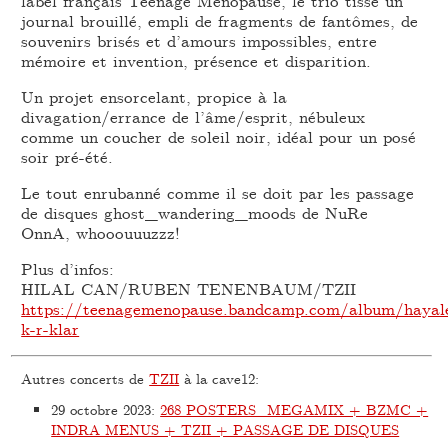
label français Teenage Menopause, le trio tisse un
journal brouillé, empli de fragments de fantômes, de
souvenirs brisés et d’amours impossibles, entre
mémoire et invention, présence et disparition.
Un projet ensorcelant, propice à la
divagation/errance de l’âme/esprit, nébuleux
comme un coucher de soleil noir, idéal pour un posé
soir pré-été.
Le tout enrubanné comme il se doit par les passage
de disques ghost_wandering_moods de NuRe
OnnA, whooouuuzzz!
Plus d’infos:
HILAL CAN/RUBEN TENENBAUM/TZII
https://teenagemenopause.bandcamp.com/album/hayal
k-r-klar
Autres concerts de
TZII
à la cave12:
29 octobre 2023
:
268 POSTERS_MEGAMIX + BZMC +
INDRA MENUS + TZII + PASSAGE DE DISQUES