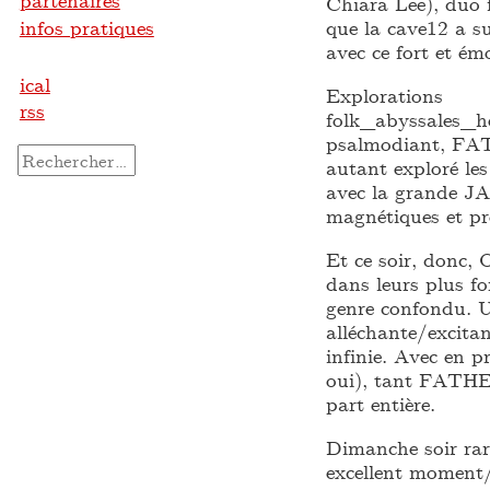
partenaires
Chiara Lee), duo 
infos pratiques
que la cave12 a su
avec ce fort et é
ical
Explorations
rss
folk_abyssales_h
psalmodiant, FAT
Rechercher :
autant exploré le
avec la grande JA
magnétiques et p
Et ce soir, donc,
dans leurs plus f
genre confondu. U
alléchante/excitan
infinie. Avec en
oui), tant FATHE
part entière.
Dimanche soir r
excellent moment