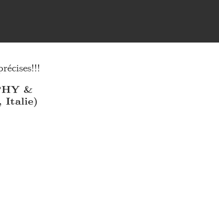
cises!!!
PHY &
talie)