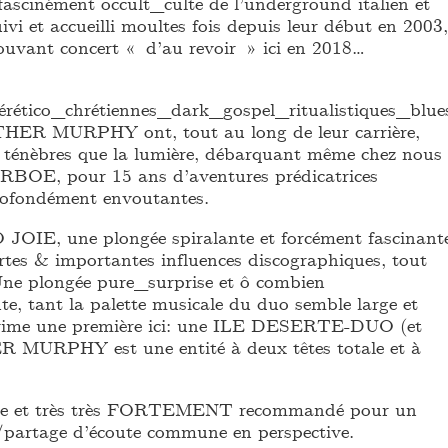
fascinément occult_culte de l’underground italien et
ivi et accueilli moultes fois depuis leur début en 2003,
mouvant concert « d’au revoir » ici en 2018…
érético_chrétiennes_dark_gospel_ritualistiques_blu
HER MURPHY ont, tout au long de leur carrière,
s ténèbres que la lumière, débarquant même chez nous
RBOE, pour 15 ans d’aventures prédicatrices
rofondément envoutantes.
 O JOIE, une plongée spiralante et forcément fascinant
ortes & importantes influences discographiques, tout
ne plongée pure_surprise et ô combien
te, tant la palette musicale du duo semble large et
 prime une première ici: une ILE DESERTE-DUO (et
R MURPHY est une entité à deux têtes totale et à
are et très très FORTEMENT recommandé pour un
/partage d’écoute commune en perspective.