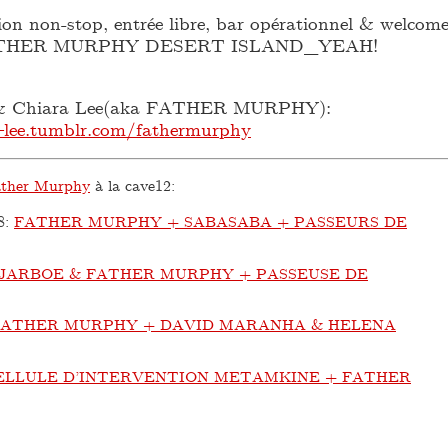
ion non-stop, entrée libre, bar opérationnel & welcom
l FATHER MURPHY DESERT ISLAND_YEAH!
 & Chiara Lee(aka FATHER MURPHY):
lee.tumblr.com/fathermurphy
ther Murphy
à la cave12:
8
:
FATHER MURPHY + SABASABA + PASSEURS DE
JARBOE & FATHER MURPHY + PASSEUSE DE
FATHER MURPHY + DAVID MARANHA & HELENA
ELLULE D’INTERVENTION METAMKINE + FATHER