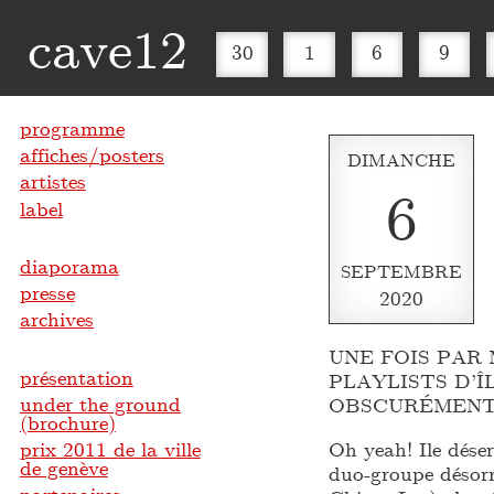
cave12
30
1
6
9
programme
affiches/posters
DIMANCHE
artistes
6
label
diaporama
SEPTEMBRE
presse
2020
archives
UNE FOIS PAR 
présentation
PLAYLISTS D’Î
under the ground
OBSCURÉMENT
(brochure)
prix 2011 de la ville
Oh yeah! Ile déser
de genève
duo-groupe dés