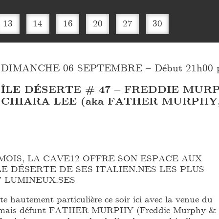
13
14
16
20
27
30
DIMANCHE 06 SEPTEMBRE – Début 21h00 pré
ÎLE DÉSERTE # 47 – FREDDIE MUR
CHIARA LEE (aka FATHER MURPHY, I
MOIS, LA CAVE12 OFFRE SON ESPACE AUX
LE DÉSERTE DE SES ITALIEN.NES LES PLUS
 LUMINEUX.SES
te hautement particulière ce soir ici avec la venue du
ormais défunt FATHER MURPHY (Freddie Murphy &