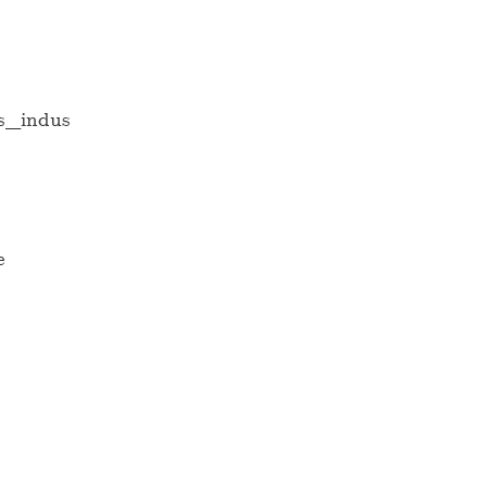
es_indus
e