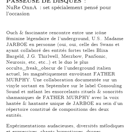
PASSEUSE DE DISQUES
:
NuRe OnnA : set spécialement pensé pour
l’occasion
Ouch & fascinante rencontre entre une icône
féminine légendaire de l’underground, U.S.. Madame
JARBOE en personne (oui, oui, celle des Swans et
ayant collaboré des entités fortes telles Blixa
Bargeld, J.G. Thirlwell, Merzbow, PanSonic,
Neurosis, etc, etc…) et le duo le plus
occulto_freak_obscur de l’underground italien
actuel, les magnétiquement envoûtant FATHER
MURPHY. Une collaboration documentée sur un
vinyle sortant en Septembre sur le label Consouling
Sound et mêlant les ensorcelants rituels & sonorités
shamaniques de FATHER MURPHY avec la voix
hantée & hantante unique de JARBOE au sein d’un
répertoire constitué de compositions des deux
entités.
Expérimentations audacieuses, diversités mélodiques
et expressives, chants hypnotiques, drones