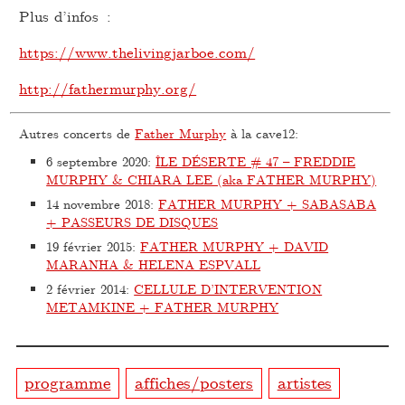
Plus d’infos :
https://www.thelivingjarboe.com/
http://fathermurphy.org/
Autres concerts de
Father Murphy
à la cave12:
6 septembre 2020
:
ÎLE DÉSERTE # 47 – FREDDIE
MURPHY & CHIARA LEE (aka FATHER MURPHY)
14 novembre 2018
:
FATHER MURPHY + SABASABA
+ PASSEURS DE DISQUES
19 février 2015
:
FATHER MURPHY + DAVID
MARANHA & HELENA ESPVALL
2 février 2014
:
CELLULE D’INTERVENTION
METAMKINE + FATHER MURPHY
programme
affiches/posters
artistes