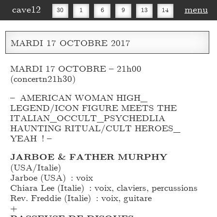
cave12
menu
30
1
6
9
13
14
16
20
27
30
MARDI
17
OCTOBRE
2017
MARDI 17 OCTOBRE – 21h00
(concertn21h30)
– AMERICAN WOMAN HIGH_
LEGEND/ICON FIGURE MEETS THE
ITALIAN_
OCCULT_
PSYCHEDLIA
HAUNTING RITUAL/CULT HEROES_
YEAH ! –
JARBOE & FATHER MURPHY
(USA/Italie)
Jarboe (USA) : voix
Chiara Lee (Italie) : voix, claviers, percussions
Rev. Freddie (Italie) : voix, guitare
+