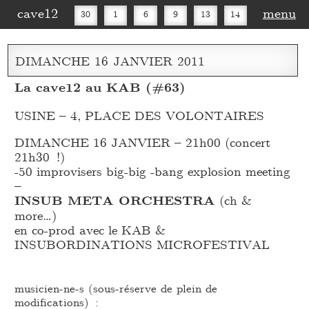
cave12
menu
30
1
6
9
13
14
16
20
27
30
DIMANCHE
16
JANVIER
2011
La cave12 au KAB (#63)
USINE – 4, PLACE DES VOLONTAIRES
DIMANCHE 16 JANVIER – 21h00 (concert
21h30 !)
-50 improvisers big-big -bang explosion meeting
–
INSUB META ORCHESTRA
(ch &
more…)
en co-prod avec le KAB &
INSUBORDINATIONS MICROFESTIVAL
musicien-ne-s (sous-réserve de plein de
modifications) :