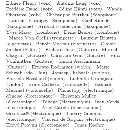
Edmee Fleury (voix) Antoine Läng (voix)
Frédéric Danel (voix) Céline Hänni (voix) Wanda
Obertova (voix) Christophe Berthet (Saxophone)
Laurent Estoppey (Saxophone) Gaël Riondel
(Saxophone) Arnaud Pradervand (Saxophone)
Yves Massy (trombone) Denis Beuret (trombone)
Marco Von Orelli (trompette) Laurent Bruttin
(clarinette) Benoît Moreau (clarinette) Claude
Jordan (Flûtes) Richard Jean (Guitare) Marcel
Chagrin (Guitare) Christian Graf (Guitare) Vinz
Vonlanthen (Guitare) Simon Aeschimann
(Guitare) Ernesto Rodriguez (violon) Marie
Schwab (vio ! lon) Jamasp Jhabvala (violon)
Patricia Bosshard (violon) Ludmilla Grandjean
(violon) Brice Catherin (violoncelle) Hannah
Marshal (violoncelle) Phonotopy (électronique)
d’incise (électronique) Christian Müller
(électronique) Tokage (électronique) Ivan Verda
(électronique) Ariel Garcia (électronique)
Gianluca® (électronique) Thierry Simonot
(électronique) Vincent de Roguin (électronique)
Hervé Provini (électronique) Jonas Kocher