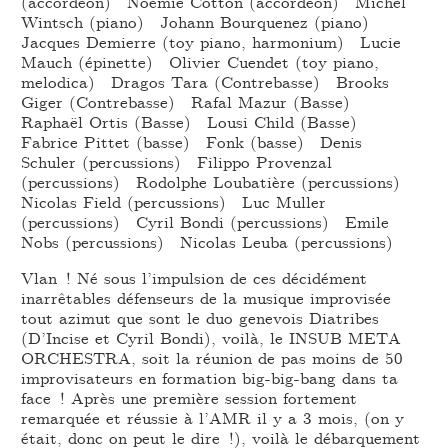
(accordéon) Noémie Cotton (accordéon) Michel
Wintsch (piano) Johann Bourquenez (piano)
Jacques Demierre (toy piano, harmonium) Lucie
Mauch (épinette) Olivier Cuendet (toy piano,
melodica) Dragos Tara (Contrebasse) Brooks
Giger (Contrebasse) Rafal Mazur (Basse)
Raphaël Ortis (Basse) Lousi Child (Basse)
Fabrice Pittet (basse) Fonk (basse) Denis
Schuler (percussions) Filippo Provenzal
(percussions) Rodolphe Loubatière (percussions)
Nicolas Field (percussions) Luc Muller
(percussions) Cyril Bondi (percussions) Emile
Nobs (percussions) Nicolas Leuba (percussions)
Vlan ! Né sous l’impulsion de ces décidément
inarrêtables défenseurs de la musique improvisée
tout azimut que sont le duo genevois Diatribes
(D’Incise et Cyril Bondi), voilà, le INSUB META
ORCHESTRA, soit la réunion de pas moins de 50
improvisateurs en formation big-big-bang dans ta
face ! Après une première session fortement
remarquée et réussie à l’AMR il y a 3 mois, (on y
était, donc on peut le dire !), voilà le débarquement