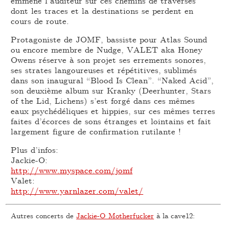
emmène l’auditeur sur ces chemins de traverses
dont les traces et la destinations se perdent en
cours de route.
Protagoniste de JOMF, bassiste pour Atlas Sound
ou encore membre de Nudge, VALET aka Honey
Owens réserve à son projet ses errements sonores,
ses strates langoureuses et répétitives, sublimés
dans son inaugural “Blood Is Clean”. “Naked Acid”,
son deuxième album sur Kranky (Deerhunter, Stars
of the Lid, Lichens) s’est forgé dans ces mêmes
eaux psychédéliques et hippies, sur ces mêmes terres
faites d’écorces de sons étranges et lointains et fait
largement figure de confirmation rutilante !
Plus d’infos:
Jackie-O:
http://www.myspace.com/jomf
Valet:
http://www.yarnlazer.com/valet/
Autres concerts de
Jackie-O Motherfucker
à la cave12: