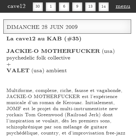
cave12
menu
30
1
6
9
13
14
16
20
27
30
DIMANCHE
28
JUIN
2009
La cave12 au KAB (#35)
JACKIE-O MOTHERFUCKER
(usa)
psychedelic folk collective
+
VALET
(usa) ambient
Multiforme, complexe, riche, fausse et vagabonde,
JACKIE-O MOTHERFUCKER est l’expérience
musicale d’un roman de Kerouac. Initialement,
JOMF est le projet du multi-instrumentiste new
yorkais Tom Greenwood (Railroad Jerk) dont
l’inspiration se voulait, dès les premiers sons,
schizophrénique par son mélange de guitare
psychédélique, country, et d’improvisation free-jazz