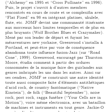
(“Alchemy” en 1995 et “Cross Pollinate” en 1996).
Puis, le projet s’ouvrit à d’autres membres
rencontrés en cours de route et se complexifia avec
“Flat Fixed” en 98 en intégrant platines, ukulele,
flute, etc. JOMF devint une communauté itinérante
aux morceaux hors limites temporelles et de plus en
plus bruyants (Wolf Brother Blues et Crazymaker).
Mené par son leader de départ et fuyant les
mésaventures new yorkaise, Greenwood s’installa à
Portland, et peut-être par voie de conséquence
abandonna toute influence fusion-Jazz (sur “Road
Cone”, 1999). Greenwood, encouragé par Thurston
Moore, étudia comment à partir des ordures
consommées de la musique faire des guirlandes aux
genres imbriqués les uns dans les autres. Ainsi sur
ses cendres, JOMF se construisit une autre identité
toute aussi composite faite d’éléments antithétiques
d’acid rock, de country fantômatique (“Native
Einstein”), de folk (“Beautiful September”), noise
rock, post rock, ragga funèbre (“Your Cells are in
Motion”), voire même electronica, avec un bataillon
de machines et instruments en tout genre. Jackie-O