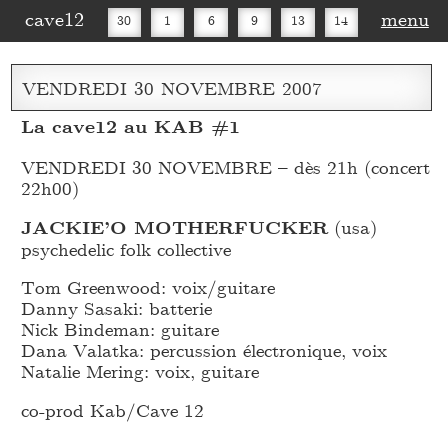
cave12
menu
30
1
6
9
13
14
16
20
27
30
VENDREDI
30
NOVEMBRE
2007
La cave12 au KAB #1
VENDREDI 30 NOVEMBRE – dès 21h (concert
22h00)
JACKIE’O MOTHERFUCKER
(usa)
psychedelic folk collective
Tom Greenwood: voix/guitare
Danny Sasaki: batterie
Nick Bindeman: guitare
Dana Valatka: percussion électronique, voix
Natalie Mering: voix, guitare
co-prod Kab/Cave 12