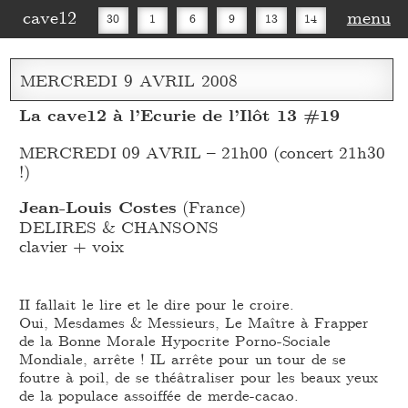
cave12
menu
30
1
6
9
13
14
16
20
27
30
MERCREDI
9
AVRIL
2008
La cave12 à l’Ecurie de l’Ilôt 13 #19
MERCREDI 09 AVRIL – 21h00 (concert 21h30
!)
Jean-Louis Costes
(France)
DELIRES & CHANSONS
clavier + voix
II fallait le lire et le dire pour le croire.
Oui, Mesdames & Messieurs, Le Maître à Frapper
de la Bonne Morale Hypocrite Porno-Sociale
Mondiale, arrête ! IL arrête pour un tour de se
foutre à poil, de se théâtraliser pour les beaux yeux
de la populace assoiffée de merde-cacao.