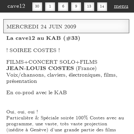
cave12
menu
30
1
6
9
13
14
16
20
27
30
MERCREDI
24
JUIN
2009
La cave12 au KAB (#33)
! SOIREE COSTES !
FILMS+CONCERT SOLO+FILMS
JEAN-LOUIS COSTES
(France)
Voix/chansons, claviers, électroniques, films,
présentation
En co-prod avec le KAB
Oui, oui, oui !
Particulière & Spéciale soirée 100% Costes avec au
programme, une vaste, très vaste projection
(inédite à Genève) d’une grande partie des films