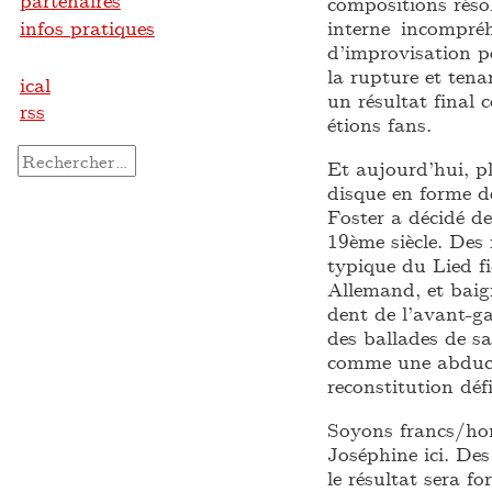
partenaires
compositions réso
infos pratiques
interne incompré
d’improvisation p
la rupture et te
ical
un résultat final
rss
étions fans.
Rechercher :
Et aujourd’hui, pl
disque en forme d
Foster a décidé d
19ème siècle. Des
typique du Lied fi
Allemand, et baig
dent de l’avant-ga
des ballades de 
comme une abducti
reconstitution dé
Soyons francs/hon
Joséphine ici. Des
le résultat sera f