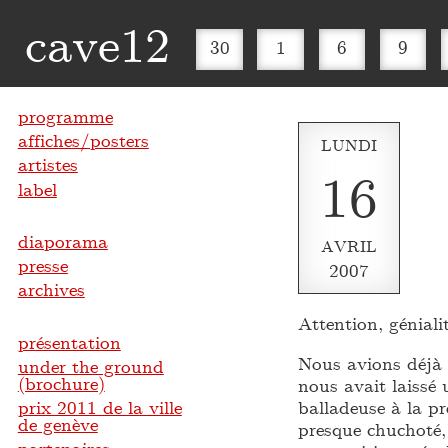
cave12
30
1
6
9
programme
affiches/posters
LUNDI
artistes
16
label
diaporama
AVRIL
presse
2007
archives
Attention, génialit
présentation
Nous avions déjà 
under the ground
(brochure)
nous avait laissé u
prix 2011 de la ville
balladeuse à la p
de genève
presque chuchoté,