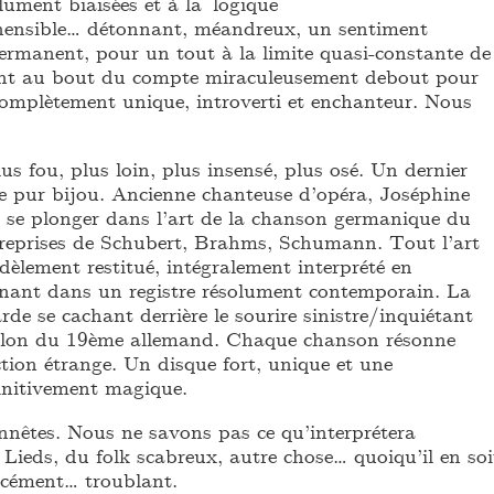
lument biaisées et à la logique
hensible… détonnant, méandreux, un sentiment
ermanent, pour un tout à la limite quasi-constante de
nant au bout du compte miraculeusement debout pour
 complètement unique, introverti et enchanteur. Nous
us fou, plus loin, plus insensé, plus osé. Un dernier
e pur bijou. Ancienne chanteuse d’opéra, Joséphine
e se plonger dans l’art de la chanson germanique du
 reprises de Schubert, Brahms, Schumann. Tout l’art
dèlement restitué, intégralement interprété en
nant dans un registre résolument contemporain. La
rde se cachant derrière le sourire sinistre/inquiétant
salon du 19ème allemand. Chaque chanson résonne
on étrange. Un disque fort, unique et une
finitivement magique.
nêtes. Nous ne savons pas ce qu’interprétera
 Lieds, du folk scabreux, autre chose… quoiqu’il en soi
orcément… troublant.