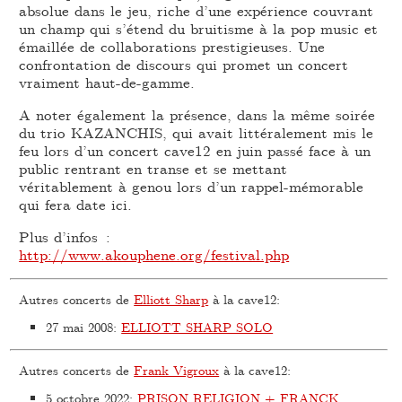
absolue dans le jeu, riche d’une expérience couvrant
un champ qui s’étend du bruitisme à la pop music et
émaillée de collaborations prestigieuses. Une
confrontation de discours qui promet un concert
vraiment haut-de-gamme.
A noter également la présence, dans la même soirée
du trio KAZANCHIS, qui avait littéralement mis le
feu lors d’un concert cave12 en juin passé face à un
public rentrant en transe et se mettant
véritablement à genou lors d’un rappel-mémorable
qui fera date ici.
Plus d’infos :
http://www.akouphene.org/festival.php
Autres concerts de
Elliott Sharp
à la cave12:
27 mai 2008
:
ELLIOTT SHARP SOLO
Autres concerts de
Frank Vigroux
à la cave12:
5 octobre 2022
:
PRISON RELIGION + FRANCK