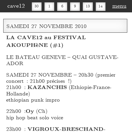
cave12
menu
30
1
6
9
13
14
16
20
27
30
SAMEDI
27
NOVEMBRE
2010
LA CAVE12 au FESTIVAL
AKOUPHèNE (#1)
LE BATEAU GENEVE – QUAI GUSTAVE-
ADOR
SAMEDI 27 NOVEMBRE – 20h30 (premier
concert : 21h00 précises !)
21h00 :
KAZANCHIS
(Ethiopie-France-
Hollande)
ethiopian punk impro
22h00 :
Oy
(Ch)
hip hop beat solo voice
23h00 :
VIGROUX-BRESCHAND-