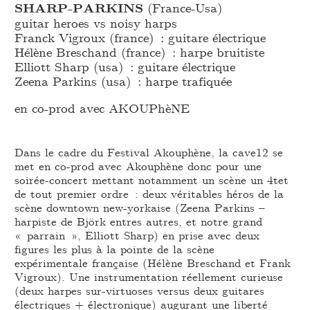
SHARP-PARKINS
(France-Usa)
guitar heroes vs noisy harps
Franck Vigroux (france) : guitare électrique
Hélène Breschand (france) : harpe bruitiste
Elliott Sharp (usa) : guitare électrique
Zeena Parkins (usa) : harpe trafiquée
en co-prod avec AKOUPhèNE
Dans le cadre du Festival Akouphène, la cave12 se
met en co-prod avec Akouphène donc pour une
soirée-concert mettant notamment un scène un 4tet
de tout premier ordre : deux véritables héros de la
scène downtown new-yorkaise (Zeena Parkins –
harpiste de Björk entres autres, et notre grand
« parrain », Elliott Sharp) en prise avec deux
figures les plus à la pointe de la scène
expérimentale française (Hélène Breschand et Frank
Vigroux). Une instrumentation réellement curieuse
(deux harpes sur-virtuoses versus deux guitares
électriques + électronique) augurant une liberté