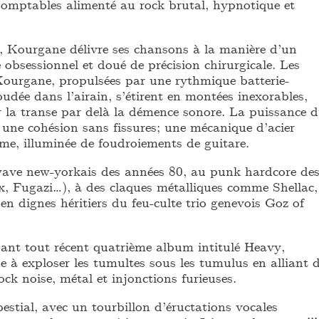
domptables alimenté au rock brutal, hypnotique et
re, Kourgane délivre ses chansons à la manière d’un
obsessionnel et doué de précision chirurgicale. Les
ourgane, propulsées par une rythmique batterie-
udée dans l’airain, s’étirent en montées inexorables,
r la transe par delà la démence sonore. La puissance 
 une cohésion sans fissures; une mécanique d’acier
ime, illuminée de foudroiements de guitare.
ave new-yorkais des années 80, au punk hardcore de
, Fugazi…), à des claques métalliques comme Shellac,
en dignes héritiers du feu-culte trio genevois Goz of
ant tout récent quatrième album intitulé Heavy,
 à exploser les tumultes sous les tumulus en alliant 
ck noise, métal et injonctions furieuses.
 bestial, avec un tourbillon d’éructations vocales