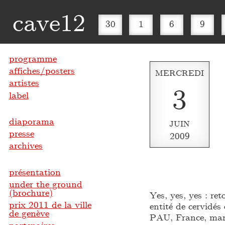
cave12
30
1
6
9
programme
affiches/posters
MERCREDI
artistes
3
label
diaporama
JUIN
presse
2009
archives
présentation
under the ground
(brochure)
Yes, yes, yes : r
prix 2011 de la ville
entité de cervidés
de genève
PAU, France, mart