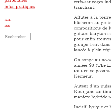
partenaires
cerfs-sauvages in
infos pratiques
tranchant.
Affutés à la pier
ical
bûcheron au geste 
rss
compositions de K
guitare baryton so
Rechercher :
pour enfin trouve
groupe tient dans
lancée à plein rég
On songe au no-w
années 90 (The Ex
tout en se posant 
Kermeur.
Auteur d’un puiss
Kourgane continue
manière hybride ro
Incisif, lyrique et