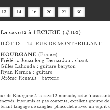
13
14
16
20
27
30
La cave12 à l’ECURIE (#103)
ILÔT 13 – 14, RUE DE MONTBRILLANT
KOURGANE
(France)
Frédéric Jouanlong-Bernardou : chant
Gilles Lahonda : guitare baryton
Ryan Kernoa : guitare
Jérôme Renault : batterie
etour de Kourgane à la cave12-nomade, cette fracassant
 énervés, insoumis et pas contents, excellent groupe de
elant langage de sanglier-phacochère avec un esprit 