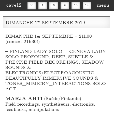
cave12
menu
30
1
6
9
13
14
16
20
27
30
er
DIMANCHE
1
SEPTEMBRE
2019
DIMANCHE 1er SEPTEMBRE – 21h00
(concert 21h30!)
– FINLAND LADY SOLO + GENEVA LADY
SOLO PROFOUND, DEEP, SUBTLE &
PRECISE FIELD RECORDINGS, SHADOW
SOUNDS &
ELECTRONICS/ELECTROACOUSTIC
BEAUTIFULLY IMMERSIVE SOUNDS &
TONES_
MIMICRY_
INTERACTIONS SOLO
ACT –
MARJA AHTI
(Suède/Finlande)
Field recordings, synthétiseurs, electronics,
feedbacks, manipulations