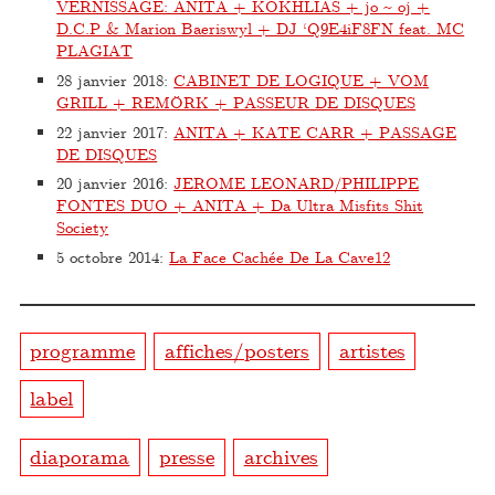
VERNISSAGE: ANITA + KOKHLIAS + jo ~ oj +
D.C.P & Marion Baeriswyl + DJ ‘Q9E4iF8FN feat. MC
PLAGIAT
28 janvier 2018
:
CABINET DE LOGIQUE + VOM
GRILL + REMÖRK + PASSEUR DE DISQUES
22 janvier 2017
:
ANITA + KATE CARR + PASSAGE
DE DISQUES
20 janvier 2016
:
JEROME LEONARD/PHILIPPE
FONTES DUO + ANITA + Da Ultra Misfits Shit
Society
5 octobre 2014
:
La Face Cachée De La Cave12
programme
affiches/posters
artistes
label
diaporama
presse
archives