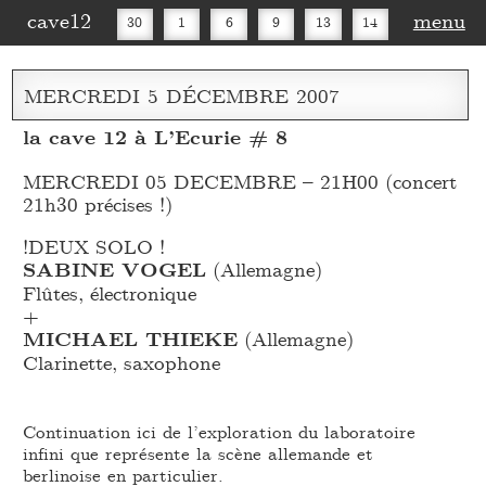
cave12
menu
30
1
6
9
13
14
16
20
27
30
MERCREDI
5
DÉCEMBRE
2007
la cave 12 à L’Ecurie # 8
MERCREDI 05 DECEMBRE – 21H00 (concert
21h30 précises !)
!DEUX SOLO !
SABINE VOGEL
(Allemagne)
Flûtes, électronique
+
MICHAEL THIEKE
(Allemagne)
Clarinette, saxophone
Continuation ici de l’exploration du laboratoire
infini que représente la scène allemande et
berlinoise en particulier.