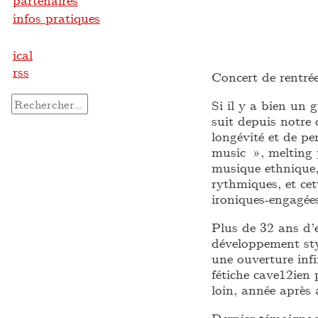
partenaires
infos pratiques
ical
rss
Concert de rentrée
Rechercher :
Si il y a bien un 
suit depuis notre
longévité et de pe
music », melting p
musique ethnique,
rythmiques, et cet
ironiques-engagée
Plus de 32 ans d’e
développement sty
une ouverture infi
fétiche cave12ien
loin, année après 
Dernier témoignag