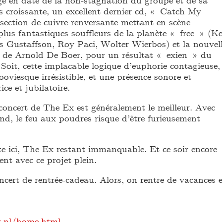
s croissante, un excellent dernier cd, « Catch My
section de cuivre renversante mettant en scène
plus fantastiques souffleurs de la planète « free » (K
Gustaffson, Roy Paci, Wolter Wierbos) et la nouvel
 de Arnold De Boer, pour un résultat « exien » du
Soit, cette implacable logique d’euphorie contagieuse,
ooviesque irrésistible, et une présence sonore et
ce et jubilatoire.
ncert de The Ex est généralement le meilleur. Avec
, le feu aux poudres risque d’être furieusement
fête ici, The Ex restant immanquable. Et ce soir encore
ent avec ce projet plein.
cert de rentrée-cadeau. Alors, on rentre de vacances e
x.nl/home.html