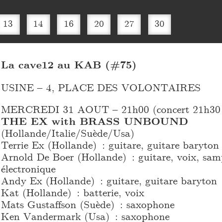
13
14
16
20
27
30
La cave12 au KAB (#75)
USINE – 4, PLACE DES VOLONTAIRES
MERCREDI 31 AOUT – 21h00 (concert 21h30 
THE EX with BRASS UNBOUND
(Hollande/Italie/Suède/Usa)
Terrie Ex (Hollande) : guitare, guitare baryton
Arnold De Boer (Hollande) : guitare, voix, sam
électronique
Andy Ex (Hollande) : guitare, guitare baryton
Kat (Hollande) : batterie, voix
Mats Gustaffson (Suède) : saxophone
Ken Vandermark (Usa) : saxophone