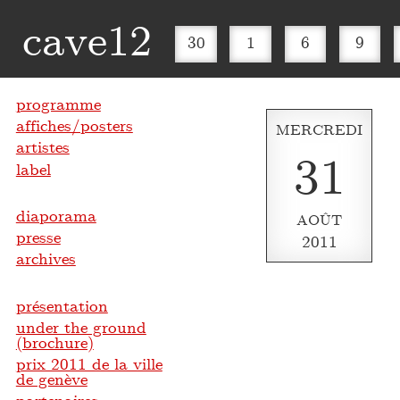
cave12
30
1
6
9
programme
affiches/posters
MERCREDI
artistes
31
label
diaporama
AOÛT
presse
2011
archives
présentation
under the ground
(brochure)
prix 2011 de la ville
de genève