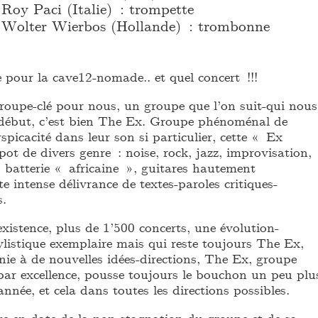
Roy Paci (Italie) : trompette
Wolter Wierbos (Hollande) : trombonne
 pour la cave12-nomade.. et quel concert !!!
groupe-clé pour nous, un groupe que l’on suit-qui nous
 début, c’est bien The Ex. Groupe phénoménal de
rspicacité dans leur son si particulier, cette « Ex
ot de divers genre : noise, rock, jazz, improvisation,
 batterie « africaine », guitares hautement
te intense délivrance de textes-paroles critiques-
s.
xistence, plus de 1’500 concerts, une évolution-
listique exemplaire mais qui reste toujours The Ex,
nie à de nouvelles idées-directions, The Ex, groupe
 par excellence, pousse toujours le bouchon un peu plu
année, et cela dans toutes les directions possibles.
e en date de la non-stagnation du groupe et de sa