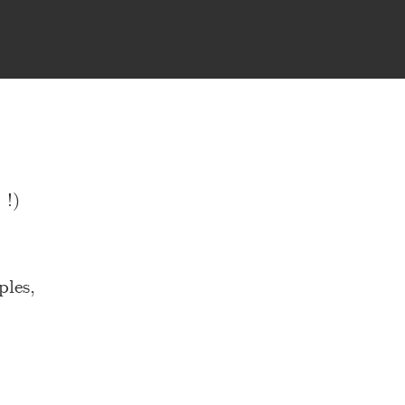
!)
ples,