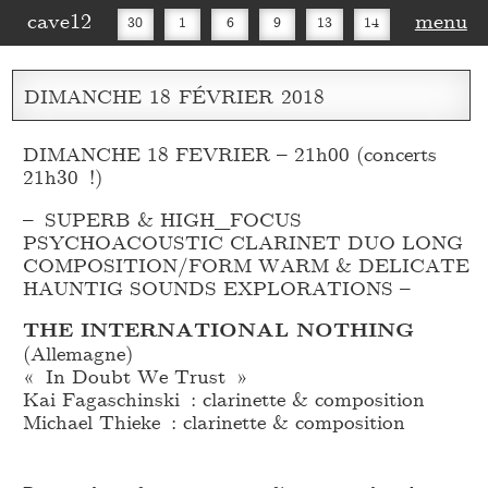
cave12
menu
30
1
6
9
13
14
16
20
27
30
DIMANCHE
18
FÉVRIER
2018
DIMANCHE 18 FEVRIER – 21h00 (concerts
21h30 !)
– SUPERB & HIGH_
FOCUS
PSYCHOACOUSTIC CLARINET DUO LONG
COMPOSITION/FORM WARM & DELICATE
HAUNTIG SOUNDS EXPLORATIONS –
THE INTERNATIONAL NOTHING
(Allemagne)
« In Doubt We Trust »
Kai Fagaschinski : clarinette & composition
Michael Thieke : clarinette & composition