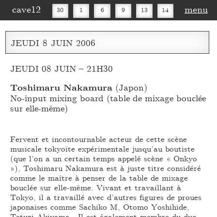
cave12
menu
30
1
6
9
13
14
16
20
27
30
JEUDI
8
JUIN
2006
JEUDI 08 JUIN – 21H30
Toshimaru Nakamura
(Japon)
No-input mixing board (table de mixage bouclée
sur elle-même)
Fervent et incontournable acteur de cette scène
musicale tokyoïte expérimentale jusqu’au boutiste
(que l’on a un certain temps appelé scène « Onkyo
»), Toshimaru Nakamura est à juste titre considéré
comme le maître à penser de la table de mixage
bouclée sur elle-même. Vivant et travaillant à
Tokyo, il a travaillé avec d’autres figures de proues
japonaises comme Sachiko M, Otomo Yoshihide,
Tetuzi Akiyama… Il est également membre du duo