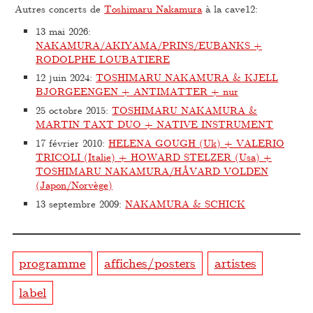
Autres concerts de
Toshimaru Nakamura
à la cave12:
13 mai 2026
:
NAKAMURA/AKIYAMA/PRINS/EUBANKS +
RODOLPHE LOUBATIERE
12 juin 2024
:
TOSHIMARU NAKAMURA & KJELL
BJORGEENGEN + ANTIMATTER + nur
25 octobre 2015
:
TOSHIMARU NAKAMURA &
MARTIN TAXT DUO + NATIVE INSTRUMENT
17 février 2010
:
HELENA GOUGH (Uk) + VALERIO
TRICOLI (Italie) + HOWARD STELZER (Usa) +
TOSHIMARU NAKAMURA/HÅVARD VOLDEN
(Japon/Norvège)
13 septembre 2009
:
NAKAMURA & SCHICK
programme
affiches/posters
artistes
label