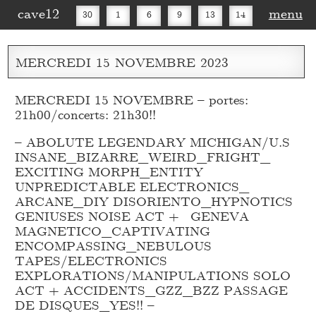
cave12
menu
30
1
6
9
13
14
16
20
27
30
MERCREDI
15
NOVEMBRE
2023
MERCREDI 15 NOVEMBRE – portes:
21h00/concerts: 21h30!!
– ABOLUTE LEGENDARY MICHIGAN/U.S
INSANE_
BIZARRE_
WEIRD_
FRIGHT_
EXCITING MORPH_
ENTITY
UNPREDICTABLE ELECTRONICS_
ARCANE_
DIY DISORIENTO_
HYPNOTICS
GENIUSES NOISE ACT + GENEVA
MAGNETICO_
CAPTIVATING
ENCOMPASSING_
NEBULOUS
TAPES/ELECTRONICS
EXPLORATIONS/MANIPULATIONS SOLO
ACT + ACCIDENTS_
GZZ_
BZZ PASSAGE
DE DISQUES_
YES!! –