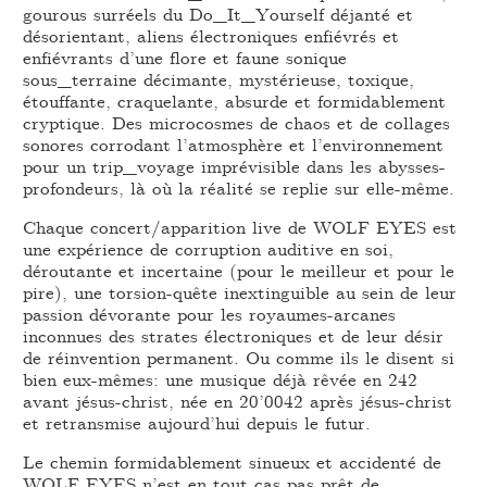
gourous surréels du Do_It_Yourself déjanté et
désorientant, aliens électroniques enfiévrés et
enfiévrants d’une flore et faune sonique
sous_terraine décimante, mystérieuse, toxique,
étouffante, craquelante, absurde et formidablement
cryptique. Des microcosmes de chaos et de collages
sonores corrodant l’atmosphère et l’environnement
pour un trip_voyage imprévisible dans les abysses-
profondeurs, là où la réalité se replie sur elle-même.
Chaque concert/apparition live de WOLF EYES est
une expérience de corruption auditive en soi,
déroutante et incertaine (pour le meilleur et pour le
pire), une torsion-quête inextinguible au sein de leur
passion dévorante pour les royaumes-arcanes
inconnues des strates électroniques et de leur désir
de réinvention permanent. Ou comme ils le disent si
bien eux-mêmes: une musique déjà rêvée en 242
avant jésus-christ, née en 20’0042 après jésus-christ
et retransmise aujourd’hui depuis le futur.
Le chemin formidablement sinueux et accidenté de
WOLF EYES n’est en tout cas pas prêt de