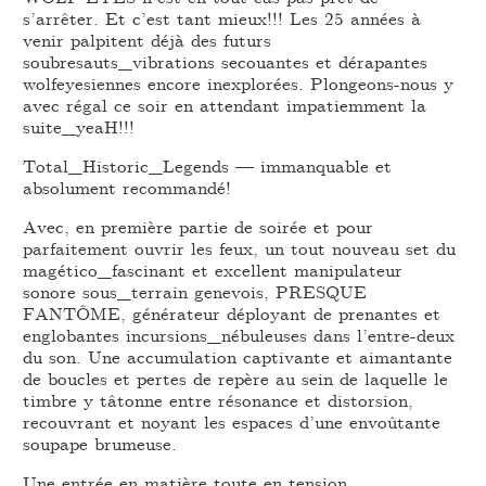
s’arrêter. Et c’est tant mieux!!! Les 25 années à
venir palpitent déjà des futurs
soubresauts_vibrations secouantes et dérapantes
wolfeyesiennes encore inexplorées. Plongeons-nous y
avec régal ce soir en attendant impatiemment la
suite_yeaH!!!
Total_Historic_Legends — immanquable et
absolument recommandé!
Avec, en première partie de soirée et pour
parfaitement ouvrir les feux, un tout nouveau set du
magético_fascinant et excellent manipulateur
sonore sous_terrain genevois, PRESQUE
FANTÔME, générateur déployant de prenantes et
englobantes incursions_nébuleuses dans l’entre-deux
du son. Une accumulation captivante et aimantante
de boucles et pertes de repère au sein de laquelle le
timbre y tâtonne entre résonance et distorsion,
recouvrant et noyant les espaces d’une envoûtante
soupape brumeuse.
Une entrée en matière toute en tension,