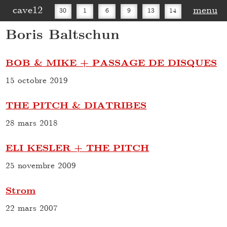
cave12
menu
30
1
6
9
13
14
Boris Baltschun
16
20
27
30
BOB & MIKE + PASSAGE DE DISQUES
15 octobre 2019
THE PITCH & DIATRIBES
28 mars 2018
ELI KESLER + THE PITCH
25 novembre 2009
Strom
22 mars 2007