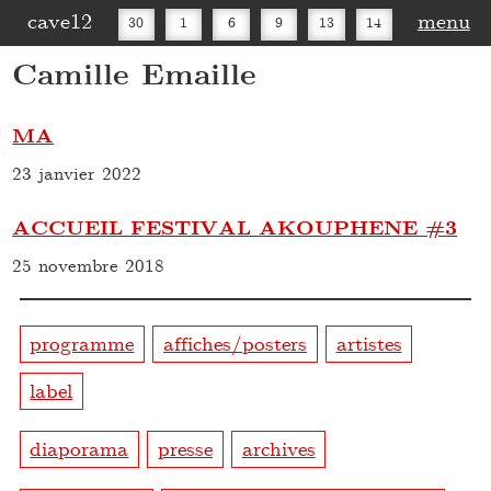
cave12
menu
30
1
6
9
13
14
Camille Emaille
16
20
27
30
MA
23 janvier 2022
ACCUEIL FESTIVAL AKOUPHENE #3
25 novembre 2018
programme
affiches/posters
artistes
label
diaporama
presse
archives